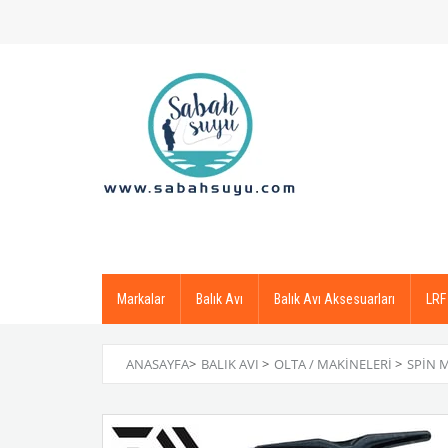
Markalar
Balık Avı
Balık Avı Aksesuarları
LRF
ANASAYFA
>
BALIK AVI
>
OLTA / MAKINELERI
>
SPIN 