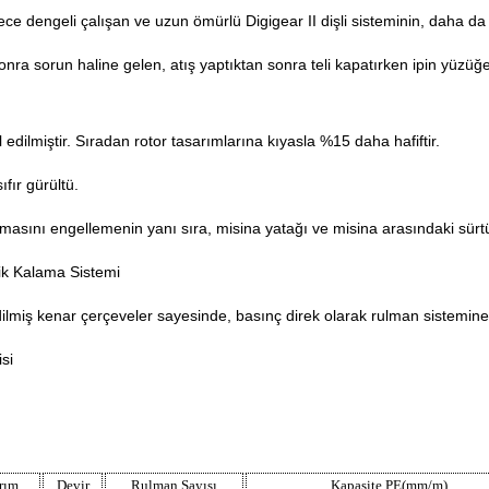
e dengeli çalışan ve uzun ömürlü Digigear II dişli sisteminin, daha da 
n sonra sorun haline gelen, atış yaptıktan sonra teli kapatırken ipin yüz
dilmiştir. Sıradan rotor tasarımlarına kıyasla %15 daha hafiftir.
ıfır gürültü.
ulmasını engellemenin yanı sıra, misina yatağı ve misina arasındaki sür
k Kalama Sistemi
lmiş kenar çerçeveler sayesinde, basınç direk olarak rulman sistemine il
si
rım
Devir
Rulman Sayısı
Kapasite PE(mm/m)