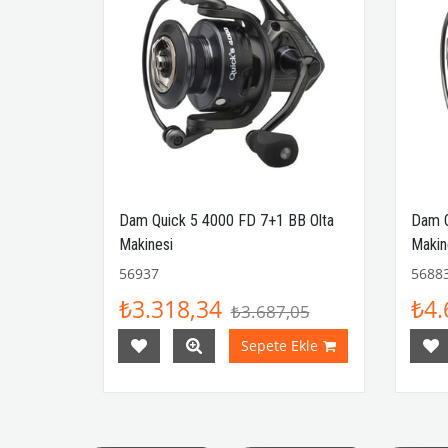
Olta
Dam Quick 5 4000 FD 7+1 BB Olta
Dam Q
Makinesi
Makin
56937
5688
₺3.318,34
₺4.
₺3.687,05
Ekle
Sepete Ekle