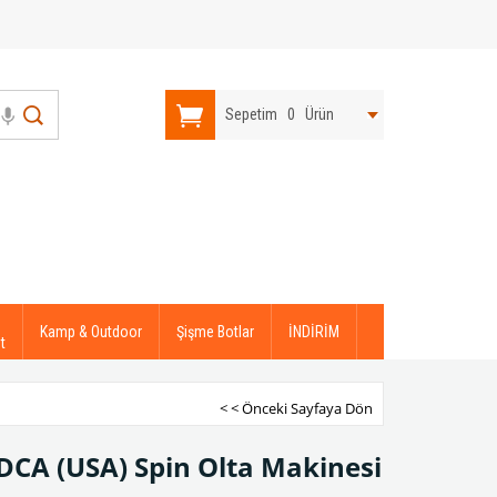
Sepetim
0
Ürün
Kamp & Outdoor
Şişme Botlar
İNDİRİM
t
< < Önceki Sayfaya Dön
 DCA (USA) Spin Olta Makinesi