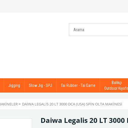
Balıkçı
Jigging
Slow Jig - SPJ
Tai Rubber - Tai Game
Outdoor Kıyafe
MAKINELER
>
DAIWA LEGALIS 20 LT 3000 DCA (USA) SPIN OLTA MAKINESI
Daiwa Legalis 20 LT 3000