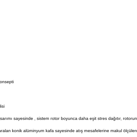
konsepti
isi
arımı sayesinde , sistem rotor boyunca daha eşit stres dağıtır, rotorun
ralan konik alüminyum kafa sayesinde atış mesafelerine makul ölçülerd