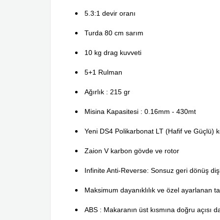
5.3:1 devir oranı
Turda 80 cm sarım
10 kg drag kuvveti
5+1 Rulman
Ağırlık : 215 gr
Misina Kapasitesi : 0.16mm - 430mt
Yeni DS4 Polikarbonat LT (Hafif ve Güçlü) 
Zaion V karbon gövde ve rotor
Infinite Anti-Reverse: Sonsuz geri dönüş dişl
Maksimum dayanıklılık ve özel ayarlanan tas
ABS : Makaranın üst kısmına doğru açısı da