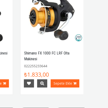
inesi
Shimano FX 1000 FC LRF Olta
Makinesi
022255233644
₺1.833,00
e
Sepete Ekle