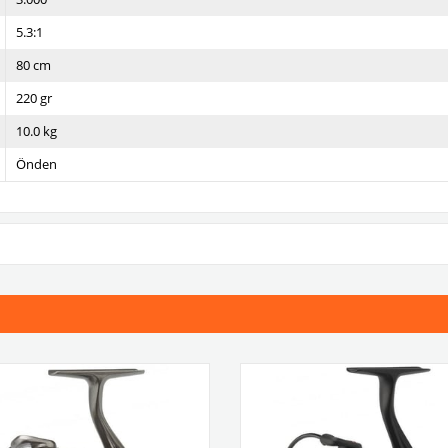
5.3:1
80 cm
220 gr
10.0 kg
Önden