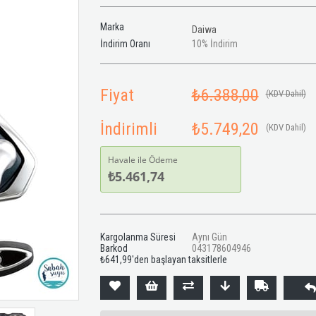
Marka
Daiwa
İndirim Oranı
10
%
İndirim
Fiyat
₺6.388,00
(KDV Dahil)
İndirimli
₺5.749,20
(KDV Dahil)
Havale ile Ödeme
₺5.461,74
Kargolanma Süresi
Aynı Gün
Barkod
043178604946
₺641,99
'den başlayan taksitlerle