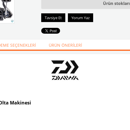
Ürün stoklar
Tavsiye Et
Yorum Yaz
EME SEÇENEKLERI
ÜRÜN ÖNERILERI
 Olta Makinesi