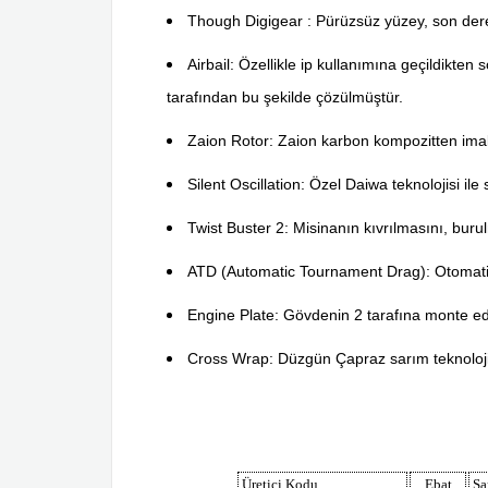
Though Digigear : Pürüzsüz yüzey, son derec
Airbail: Özellikle ip kullanımına geçildikte
tarafından bu şekilde çözülmüştür.
Zaion Rotor: Zaion karbon kompozitten imal e
Silent Oscillation: Özel Daiwa teknolojisi ile s
Twist Buster 2: Misinanın kıvrılmasını, bur
ATD (Automatic Tournament Drag): Otomati
Engine Plate: Gövdenin 2 tarafına monte edi
Cross Wrap: Düzgün Çapraz sarım teknoloji
Üretici Kodu
Ebat
Sa