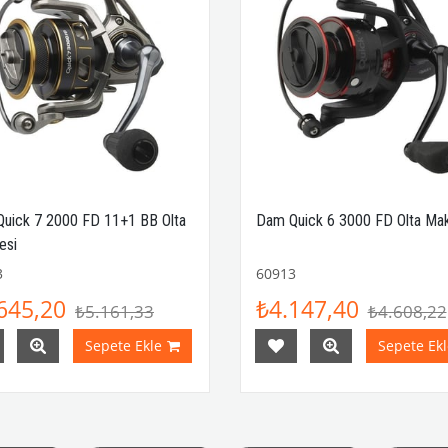
uick 7 2000 FD 11+1 BB Olta
Dam Quick 6 3000 FD Olta Mak
esi
3
60913
645,20
₺4.147,40
₺5.161,33
₺4.608,22
Sepete Ekle
Sepete Ekl