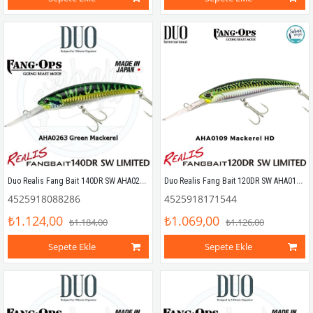
Duo Realis Fang Bait 140DR SW AHA0263 Green Mackerel
Duo Realis Fang Bait 120DR SW AHA0109 Mackerel HD
4525918088286
4525918171544
₺1.124,00
₺1.069,00
₺1.184,00
₺1.126,00
Sepete Ekle
Sepete Ekle