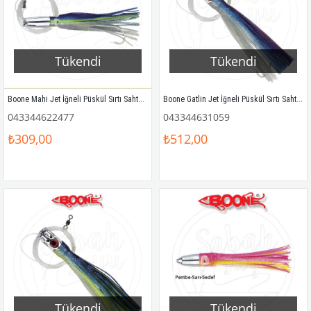
Tükendi
Tükendi
Boone Mahi Jet İğneli Püskül Sırtı Sahtesi 16.5cm Lacivert Gümüş
Boone Gatlin Jet İğneli Püskül Sırtı Sahtesi 18cm Mavi / Gümüş / Pembe
043344622477
043344631059
₺309,00
₺512,00
Tükendi
Tükendi