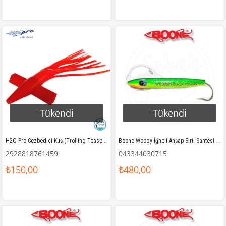
Tükendi
Tükendi
H2O Pro Cezbedici Kuş (Trolling Teaser Bird) 24cm Pembe
Boone Woody İğneli Ahşap Sırtı Sahtesi 15cm Yeşil Sarı
2928818761459
043344030715
₺150,00
₺480,00