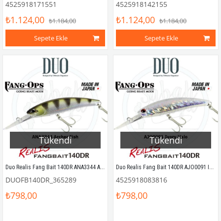
4525918171551
4525918142155
₺1.124,00
₺1.124,00
₺1.184,00
₺1.184,00
Sepete Ekle
Sepete Ekle
Tükendi
Tükendi
Duo Realis Fang Bait 140DR ANA3344 Archer Fish
Duo Realis Fang Bait 140DR AJO0091 Ivory Halo
DUOFB140DR_365289
4525918083816
₺798,00
₺798,00