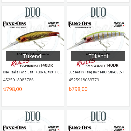
Tükendi
Tükendi
Duo Realis Fang Bait 140DR ADA3311 Golden Dorado
Duo Realis Fang Bait 140DR ADA3305 Fang Gill
4525918083786
4525918083779
₺798,00
₺798,00