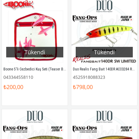
Tükendi
Tükendi
Boone 5'li Cezbedici Kuş Seti (Teaser Bird Daisy Chain) 14cm Pembe
Duo Realis Fang Bait 140DR ACC0284 Rastafa
043344558110
4525918088323
₺200,00
₺798,00