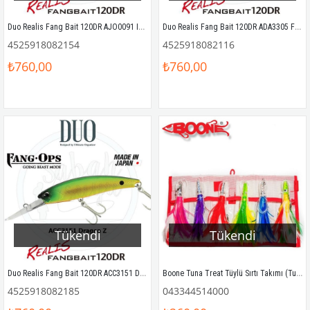
Duo Realis Fang Bait 120DR AJO0091 Ivory Halo
Duo Realis Fang Bait 120DR ADA3305 Fang Gill
4525918082154
4525918082116
₺760,00
₺760,00
Tükendi
Tükendi
Duo Realis Fang Bait 120DR ACC3151 Dragon Z
Boone Tuna Treat Tüylü Sırtı Takımı (Tuna Treat Trolling Kit)
4525918082185
043344514000