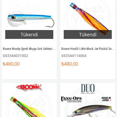
Tükendi
Tükendi
Boone Woody İğneli Ahşap Sırtı Sahtesi 15cm Mavi Mackerel
Boone Hoolili Little Mack Jet Püskül Sırtı Sahtesi 19cm 57gr Rainbow Turuncu
043344031002
043344114064
₺480,00
₺480,00