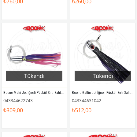
₺760,00
₺260,00
Tükendi
Tükendi
Boone Mahi Jet İğneli Püskül Sırtı Sahtesi 16.5cm Mor Pembe
Boone Gatlin Jet İğneli Püskül Sırtı Sahtesi 18cm Mor / Siyah
043344622743
043344631042
₺309,00
₺512,00