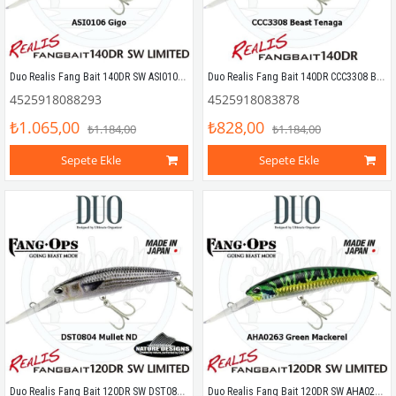
Duo Realis Fang Bait 140DR SW ASI0106 Gigo
Duo Realis Fang Bait 140DR CCC3308 Beast Tenaga
4525918088293
4525918083878
₺1.065,00
₺828,00
₺1.184,00
₺1.184,00
Sepete Ekle
Sepete Ekle
Duo Realis Fang Bait 120DR SW DST0804 Mullet ND
Duo Realis Fang Bait 120DR SW AHA0263 Green Mackerel