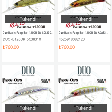
Tükendi
Tükendi
Duo Realis Fang Bait 120DR SW CCC3308 Beast Tenaga
Duo Realis Fang Bait 120DR SW ADA3311 Golden Dorado
DUOFB120DR_5C38310
4525918082123
₺760,00
₺760,00
Tükendi
Tükendi