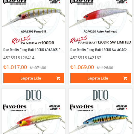
Duo Realis Fang Bait 100DR ADA3305 Fang Gill
Duo Realis Fang Bait 120DR SW AOA0220 Astro Red Head
4525918126414
4525918142162
₺1.017,00
₺1.069,00
₺1.071,00
₺1.126,00
Sepete Ekle
Sepete Ekle