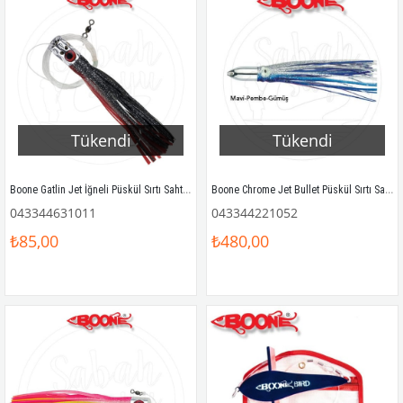
Tükendi
Tükendi
Boone Gatlin Jet İğneli Püskül Sırtı Sahtesi 18cm Kırmızı / Siyah
Boone Chrome Jet Bullet Püskül Sırtı Sahtesi 18cm 85gr Mavi Pembe Gümüş
043344631011
043344221052
₺85,00
₺480,00