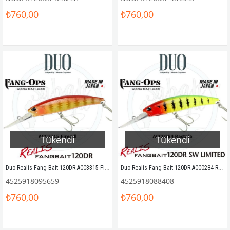
₺760,00
₺760,00
Tükendi
Tükendi
Duo Realis Fang Bait 120DR ACC3315 Firegill
Duo Realis Fang Bait 120DR ACC0284 Rastafa
4525918095659
4525918088408
₺760,00
₺760,00