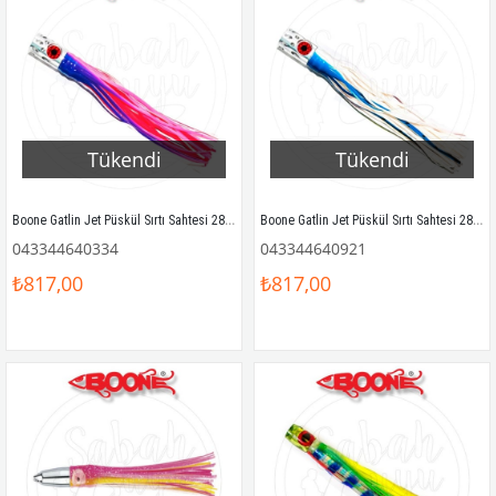
Tükendi
Tükendi
Boone Gatlin Jet Püskül Sırtı Sahtesi 28cm Mavi/Pembe/Beyaz
Boone Gatlin Jet Püskül Sırtı Sahtesi 28cm Mavi Mackerel
043344640334
043344640921
₺817,00
₺817,00