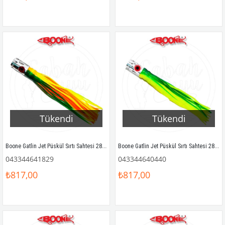
Tükendi
Tükendi
Boone Gatlin Jet Püskül Sırtı Sahtesi 28cm Yeşil/Sarı/Kırmızı
Boone Gatlin Jet Püskül Sırtı Sahtesi 28cm Yeşil/Sarı
043344641829
043344640440
₺817,00
₺817,00