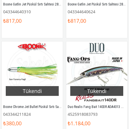
Boone Gatlin Jet Püskül Sırtı Sahtesi 28cm Mor/Siyah
Boone Gatlin Jet Püskül Sırtı Sahtesi 28cm Kırmızı / Siyah
043344640310
043344640624
₺817,00
₺817,00
Tükendi
Tükendi
Boone Chrome Jet Bullet Püskül Sırtı Sahtesi 12cm 28gr Sarı Turuncu Yeşil
Duo Realis Fang Bait 140DR ADA4013 Wakasagi
043344211824
4525918083793
₺380,00
₺1.184,00