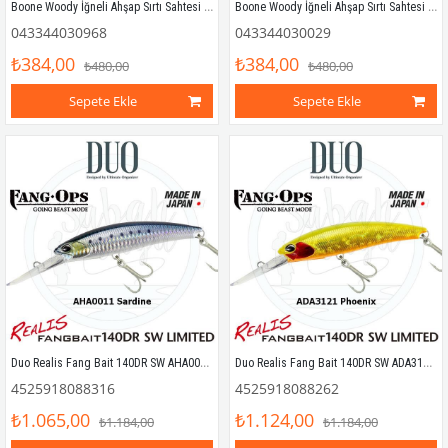
Boone Woody İğneli Ahşap Sırtı Sahtesi 15cm Kırmızı Beyaz
Boone Woody İğneli Ahşap Sırtı Sahtesi 15cm Dorado
043344030968
043344030029
₺384,00
₺384,00
₺480,00
₺480,00
Sepete Ekle
Sepete Ekle
Duo Realis Fang Bait 140DR SW AHA0011 Sardine
Duo Realis Fang Bait 140DR SW ADA3121 Phoenix
4525918088316
4525918088262
₺1.065,00
₺1.124,00
₺1.184,00
₺1.184,00