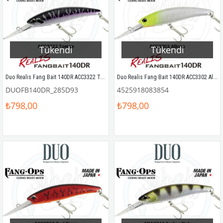
Tükendi
Tükendi
Duo Realis Fang Bait 140DR ACC3322 Toman
Duo Realis Fang Bait 140DR ACC3302 Albino
DUOFB140DR_285D93
4525918083854
₺798,00
₺798,00