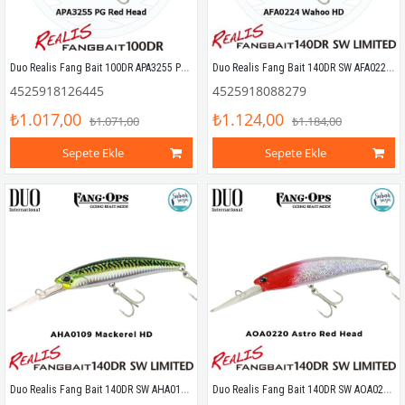
Duo Realis Fang Bait 100DR APA3255 PG Red Head
Duo Realis Fang Bait 140DR SW AFA0224 Wahoo HD
4525918126445
4525918088279
₺1.017,00
₺1.124,00
₺1.071,00
₺1.184,00
Sepete Ekle
Sepete Ekle
Duo Realis Fang Bait 140DR SW AHA0109 Mackarel HD
Duo Realis Fang Bait 140DR SW AOA0220 Astro Red Head