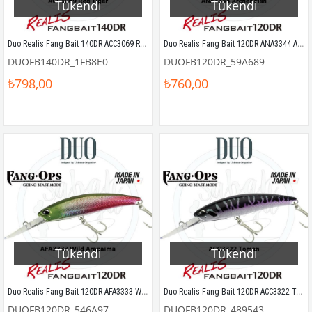
Tükendi
Tükendi
Duo Realis Fang Bait 140DR ACC3069 Red Tiger
Duo Realis Fang Bait 120DR ANA3344 Archer Fish
DUOFB140DR_1FB8E0
DUOFB120DR_59A689
₺798,00
₺760,00
Tükendi
Tükendi
Duo Realis Fang Bait 120DR AFA3333 Wild Arapaima
Duo Realis Fang Bait 120DR ACC3322 Toman
DUOFB120DR_546A97
DUOFB120DR_489543