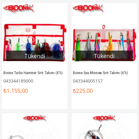
Tükendi
Tükendi
Boone Turbo Hammer Sırtı Takımı (6'lı)
Boone Sea Minnow Sırtı Takımı (6'lı)
043344189000
043344005157
₺1.155,00
₺225,00