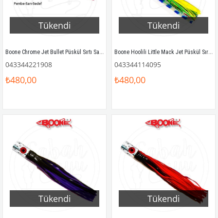
Tükendi
Tükendi
Boone Chrome Jet Bullet Püskül Sırtı Sahtesi 18cm 85gr Pembe Sarı Sedef
Boone Hoolili Little Mack Jet Püskül Sırtı Sahtesi 19cm 57gr Rainbow Dolphin
043344221908
043344114095
₺480,00
₺480,00
Tükendi
Tükendi