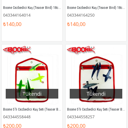
Boone Cezbedici Kuş (Teaser Bird) 18cm Turuncu
Boone Cezbedici Kuş (Teaser Bird) 18cm Mavi
043344164014
043344164250
₺140,00
₺140,00
Tükendi
Tükendi
Boone 5'li Cezbedici Kuş Seti (Teaser Bird Daisy Chain) 14cm Yeşil/Sarı
Boone 5'li Cezbedici Kuş Seti (Teaser Bird Daisy Chain) 14cm Mavi
043344558448
043344558257
₺200,00
₺200,00