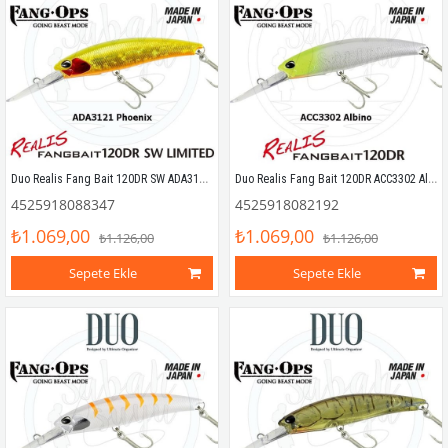
Duo Realis Fang Bait 120DR SW ADA3121 Phoenix
Duo Realis Fang Bait 120DR ACC3302 Albino
4525918088347
4525918082192
₺1.069,00
₺1.069,00
₺1.126,00
₺1.126,00
Sepete Ekle
Sepete Ekle