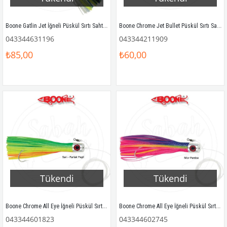
Boone Gatlin Jet İğneli Püskül Sırtı Sahtesi 18cm Lacivert / Siyah
Boone Chrome Jet Bullet Püskül Sırtı Sahtesi 12cm 28gr Pembe Sarı Sedef
043344631196
043344211909
₺85,00
₺60,00
Tükendi
Tükendi
Boone Chrome All Eye İğneli Püskül Sırtı Sahtesi 16.5cm Sarı Yeşil
Boone Chrome All Eye İğneli Püskül Sırtı Sahtesi 16.5cm Mor Pembe
043344601823
043344602745