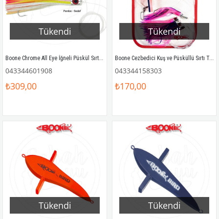
Tükendi
Tükendi
Boone Chrome All Eye İğneli Püskül Sırtı Sahtesi 16.5cm Pembe Sedef
Boone Cezbedici Kuş ve Püsküllü Sırtı Takımı (Teaser Bird Trolling Rig) 24cm Mavi / Pembe
043344601908
043344158303
₺309,00
₺170,00
Tükendi
Tükendi