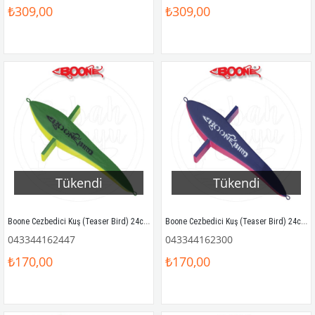
₺309,00
₺309,00
Tükendi
Tükendi
Boone Cezbedici Kuş (Teaser Bird) 24cm Yeşil / Sarı
Boone Cezbedici Kuş (Teaser Bird) 24cm Mavi / Pembe
043344162447
043344162300
₺170,00
₺170,00