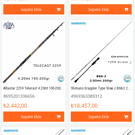
Sepete Ekle
Sepete Ekle
Albastar 2259 Telecast 4.20mt 100-200gr Teleskopik Surf Kamış
Shimano Grappler Type Slow J B68-2 2.03mt 200gr (S2P) Tetikli Slow Jigging Kamış
8695201336656
4969363389312
₺2.442,00
₺18.457,00
Sepete Ekle
Sepete Ekle