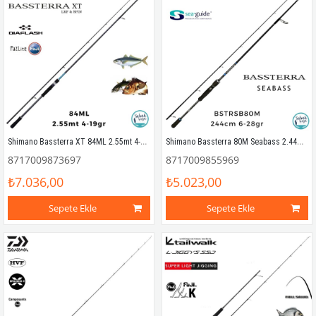
Shimano Bassterra XT 84ML 2.55mt 4-19gr (2P) Light Spin Kamış
Shimano Bassterra 80M Seabass 2.44mt 6-28gr (2P) Spin Kamış
8717009873697
8717009855969
₺7.036,00
₺5.023,00
Sepete Ekle
Sepete Ekle