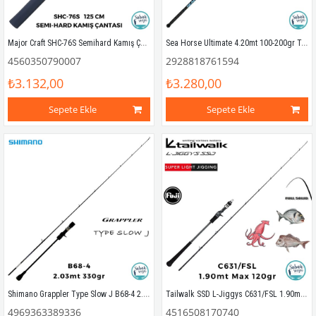
Major Craft SHC-76S Semihard Kamış Çantası 125cm
Sea Horse Ultimate 4.20mt 100-200gr Teleskopik Surf Kamış
4560350790007
2928818761594
₺3.132,00
₺3.280,00
Sepete Ekle
Sepete Ekle
Shimano Grappler Type Slow J B68-4 2.03mt 330gr (S2P) Tetikli Slow Jigging Kamış
Tailwalk SSD L-Jiggys C631/FSL 1.90mt Max 120gr (S2P) Tetikli Light Jigging Kamış
4969363389336
4516508170740