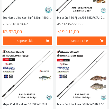
Sea Horse Ultra Cast Surf 4.20mt 150-300gr Teleskopik Surf Kamış
Major Craft 5G Ajido AD5-S832FC/AJI 2.51mt 3-24gr (2P) Light Spin Kamış
2928818761662
4573236272986
₺3.930,00
₺19.111,00
Sepete Ekle
Sepete Ekle
Major Craft Rockliver 5G RVL5-S762UL Solid 2.32mt 0.4-5gr (2P) LRF Kamış
Major Craft Rockliver 5G RV5-852M 2.56mt 5-30gr (2P) Spin Kamış