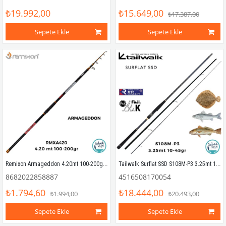
₺19.992,00
₺15.649,00
₺17.387,00
Sepete Ekle
Sepete Ekle
Remixon Armageddon 4.20mt 100-200gr Teleskopik Surf Kamış
Tailwalk Surflat SSD S108M-P3 3.25mt 10-45gr (3P) Spin Kamış
8682022858887
4516508170054
₺1.794,60
₺18.444,00
₺1.994,00
₺20.493,00
Sepete Ekle
Sepete Ekle