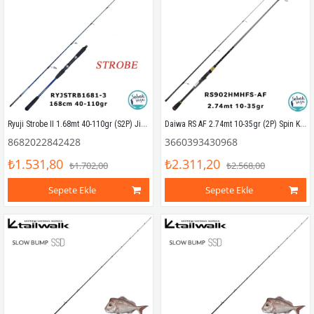
Ryuji Strobe II 1.68mt 40-110gr (S2P) Jigging Kamış
Daiwa RS AF 2.74mt 10-35gr (2P) Spin Kamış
8682022842428
3660393430968
₺1.531,80
₺2.311,20
₺1.702,00
₺2.568,00
Sepete Ekle
Sepete Ekle