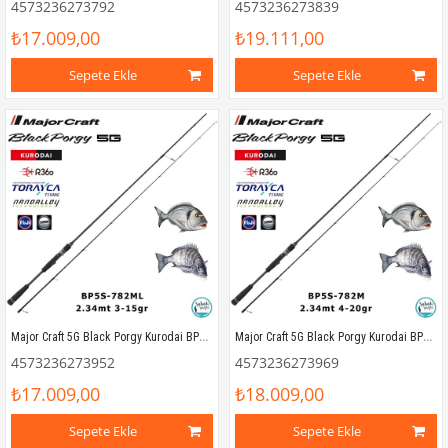
4573236273792
4573236273839
₺17.009,00
₺19.111,00
Sepete Ekle
Sepete Ekle
Major Craft 5G Black Porgy Kurodai BP5S-782ML 2.34mt 3-15gr (2P) Light Spin Kamış
Major Craft 5G Black Porgy Kurodai BP5S-782M 2.34mt 4-20gr (2P) Light Spin Kamış
4573236273952
4573236273969
₺17.009,00
₺18.009,00
Sepete Ekle
Sepete Ekle