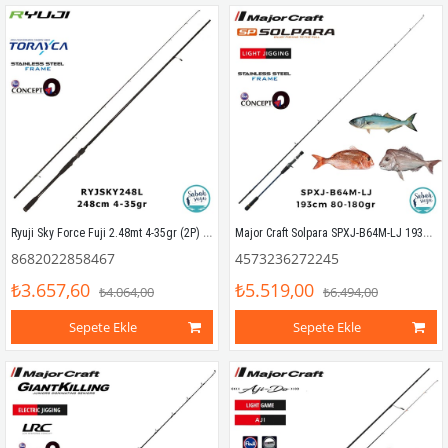
Ryuji Sky Force Fuji 2.48mt 4-35gr (2P) Spin Kamış
Major Craft Solpara SPXJ-B64M-LJ 193cm 80-180gr (S2P) Tetikli Light Jigging Kamış
8682022858467
4573236272245
₺3.657,60
₺5.519,00
₺4.064,00
₺6.494,00
Sepete Ekle
Sepete Ekle