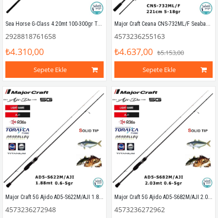
Sea Horse G-Class 4.20mt 100-300gr Teleskopik Surf Kamış
Major Craft Ceana CNS-732ML/F Seabass 221cm 5-18gr (2P) Spin Kamış
2928818761658
4573236255163
₺4.310,00
₺4.637,00
₺5.153,00
Sepete Ekle
Sepete Ekle
Major Craft 5G Ajido AD5-S622M/AJI 1.88mt 0.6-5gr (2P) LRF Kamış
Major Craft 5G Ajido AD5-S682M/AJI 2.03mt 0.6-5gr (2P) LRF Kamış
4573236272948
4573236272962