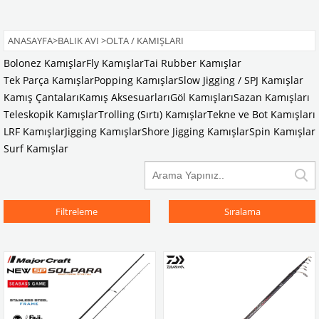
ANASAYFA
>
BALIK AVI
>
OLTA / KAMIŞLARI
Bolonez Kamışlar
Fly Kamışlar
Tai Rubber Kamışlar
Tek Parça Kamışlar
Popping Kamışlar
Slow Jigging / SPJ Kamışlar
Kamış Çantaları
Kamış Aksesuarları
Göl Kamışları
Sazan Kamışları
Teleskopik Kamışlar
Trolling (Sırtı) Kamışlar
Tekne ve Bot Kamışları
LRF Kamışlar
Jigging Kamışlar
Shore Jigging Kamışlar
Spin Kamışlar
Surf Kamışlar
Filtreleme
Sıralama