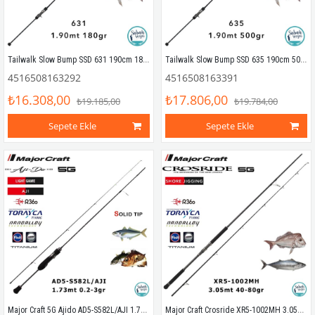
Tailwalk Slow Bump SSD 631 190cm 180gr (1P) Tetikli Slow Jigging Kamış
Tailwalk Slow Bump SSD 635 190cm 500gr (1P) Tetikli Slow Jigging Kamış
4516508163292
4516508163391
₺16.308,00
₺17.806,00
₺19.185,00
₺19.784,00
Sepete Ekle
Sepete Ekle
Major Craft 5G Ajido AD5-S582L/AJI 1.73mt 0.2-3gr (2P) LRF Kamış
Major Craft Crosride XR5-1002MH 3.05mt 40-80gr (2P) Shore Jigging Kamış