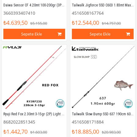
Daiwa Sensor CF 4.20mt 100-200gr (3P) Surf Kamış
Tailwalk Jigforce SSD C603 1.83mt Max 200gr (S2P) Tetikli Jigging Kamış
3660393407410
4516508167764
₺4.639,50
₺12.544,00
₺5.155,00
₺14.757,00
Sepete Ekle
Sepete Ekle
Ryuji Red Fox 2.30mt 3-15gr (2P) Light Spin Kamış
Tailwalk Slow Bump SSD 637 190cm 600gr (1P) Tetikli Slow Jigging Kamış
8682022851345
4516508171884
₺1.442,70
₺18.885,00
₺1.603,00
₺20.983,00