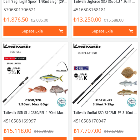
Dam Yagi Light Spoon 1.90mt 2-5gr (2P) LRF Kamış
Tailwalk Jigforce SSD S650-LJ 1.95mt Max 80gr (S2P) Light Jigging Kamış
5706301706621
4516508168181
₺1.876,50
₺13.250,00
₺2.085,00
₺15.588,00
Sepete Ekle
Sepete Ekle
Tailwalk SSD SLJ C630/FSL 1.90mt Max.80gr (S2P) Tetikli Light Jiging Kamış
Tailwalk Surflat SSD S102ML-P3 3.10mt 7-35gr (3P) Spin Kamış
4516508169997
4516508170047
₺15.118,00
₺17.707,00
₺16.797,00
₺19.674,00