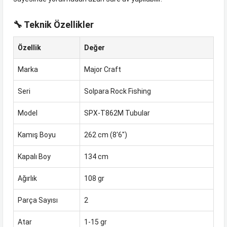
🔧 Teknik Özellikler
Özellik
Değer
Marka
Major Craft
Seri
Solpara Rock Fishing
Model
SPX-T862M Tubular
Kamış Boyu
262 cm (8'6")
Kapalı Boy
134 cm
Ağırlık
108 gr
Parça Sayısı
2
Atar
1-15 gr