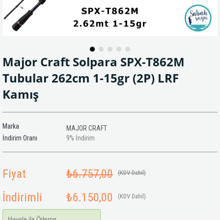
Major Craft Solpara SPX-T862M
Tubular 262cm 1-15gr (2P) LRF
Kamış
Marka
MAJOR CRAFT
İndirim Oranı
9
%
İndirim
Fiyat
₺6.757,00
(KDV Dahil)
İndirimli
₺6.150,00
(KDV Dahil)
Havale ile Ödeme