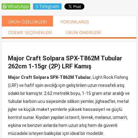
WhatsApp
Telegram
ÜRÜN ÖZELLIKLERI
YORUMLAR
(0)
ÖDEME SEÇENEKLERI
ÜRÜN ÖNERILERI
Major Craft Solpara SPX-T862M Tubular
262cm 1-15gr (2P) LRF Kamış
Major Craft Solpara SPX-T862M Tubular
, Light Rock Fishing
(LRF) ve hafif spin avcılığı için geliştirilen uzun mesafeli atış
odaklı bir kamıştır. 2.62 metrelik boyu, 1-15 gram atar aralığı ve
tubular karbon ucu sayesinde silikon yemler, jighead'ler, metal
jigler ve küçük maket yemlerle yüksek hassasiyet ve güçlü
kontrol sunar. Kıyıdan yapılan istavrit, levrek, melanur, izmarit,
eşkina ve benzeri avlarda hem uzun atış hem de güvenli
mücadele isteyen balıkçılar için ideal bir modeldir.