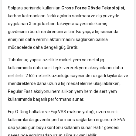
Solpara serisinde kullanılan
Cross Force Gövde Teknolojisi
,
karbon katmanların farklı açılarla sarılması ve dış yüzeyde
uygulanan X örgü karbon takviyesi sayesinde kamış
gövdesinin burulma direncini artırır. Bu yapı, atış sırasında
enerjinin daha verimli aktarılmasını sağlarken balıkla
mücadelede daha dengeli güç üretir.
Tubular uç yapısı, özellikle maket yem ve metal jig
kullanımında daha sert tepki vererek yem aksiyonlarını daha
net iletir. 2.62 metrelik uzunluğu sayesinde rüzgârlı kıyılarda ve
mendireklerde daha uzun atış mesafelerine ulaşılabilirken,
Regular Fast aksiyonu hem silikon yem hem de sert yem
kullanımında başarılı performans sunar.
Fuji O-Ring halkalar ve Fuji VSS makine yatağı, uzun süreli
kullanımlarda güvenilir performans sağlarken ergonomik EVA
sap yapısı gün boyu konforlu kullanım sunar. Hafif gövdesi
sayesinde yorulmadan uzun süre av yapılabilir.