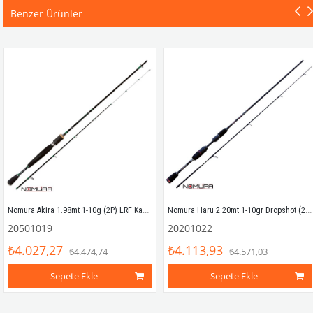
Benzer Ürünler
Nomura Akira 1.98mt 1-10g (2P) LRF Kamışı
Nomura Haru 2.20mt 1-10gr Dropshot (2P) LRF Kamışı
20501019
20201022
₺4.027,27
₺4.113,93
₺4.474,74
₺4.571,03
Sepete Ekle
Sepete Ekle