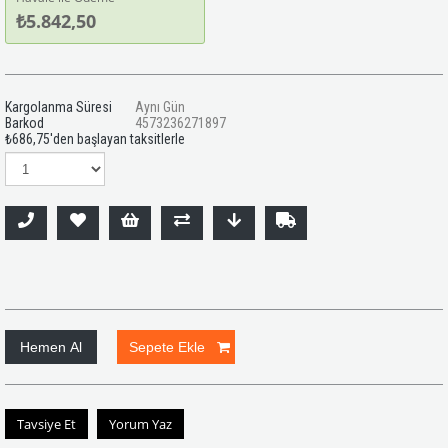
₺5.842,50
Kargolanma Süresi
Aynı Gün
Barkod
4573236271897
₺686,75
'den başlayan taksitlerle
Tavsiye Et
Yorum Yaz