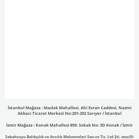
İstanbul Mağaza : Maslak Mahallesi, Ahi Evran Caddesi, Nazmi
Akbacı Ticaret Merkezi No:201-202 Sarıyer / İstanbul
İzmir Mağaza : Konak Mahallesi 859. Sokak No: 3D Konak / İzmir
Sabahsuyu Balıkçılık ve Avcılık Malzemeleri San.ve Tic. Ltd Şti. tescilli