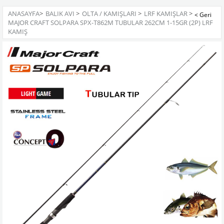
ANASAYFA
>
BALIK AVI
>
OLTA / KAMIŞLARI
>
LRF KAMIŞLAR
>
MAJOR CRAFT SOLPARA SPX-T862M TUBULAR 262CM 1-15GR (2P) LRF
KAMIŞ