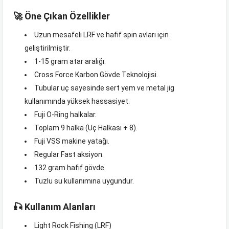
🚀 Öne Çıkan Özellikler
Uzun mesafeli LRF ve hafif spin avları için
geliştirilmiştir.
1-15 gram atar aralığı.
Cross Force Karbon Gövde Teknolojisi.
Tubular uç sayesinde sert yem ve metal jig
kullanımında yüksek hassasiyet.
Fuji O-Ring halkalar.
Toplam 9 halka (Uç Halkası + 8).
Fuji VSS makine yatağı.
Regular Fast aksiyon.
132 gram hafif gövde.
Tuzlu su kullanımına uygundur.
🎣 Kullanım Alanları
Light Rock Fishing (LRF)