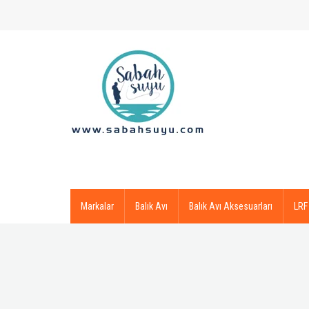
Markalar
Balık Avı
Balık Avı Aksesuarları
LRF