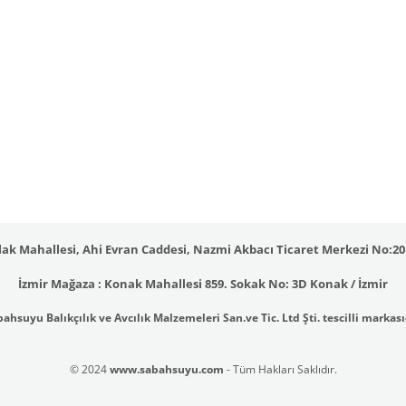
ak Mahallesi, Ahi Evran Caddesi, Nazmi Akbacı Ticaret Merkezi No:201
İzmir Mağaza : Konak Mahallesi 859. Sokak No: 3D Konak / İzmir
ahsuyu Balıkçılık ve Avcılık Malzemeleri San.ve Tic. Ltd Şti. tescilli markası
© 2024
www.sabahsuyu.com
- Tüm Hakları Saklıdır.