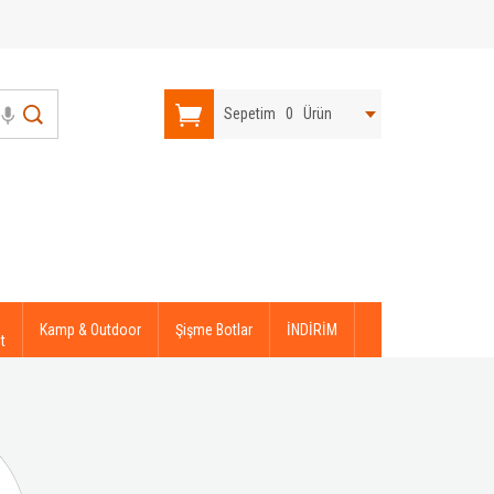
Sepetim
0
Ürün
Kamp & Outdoor
Şişme Botlar
İNDİRİM
t