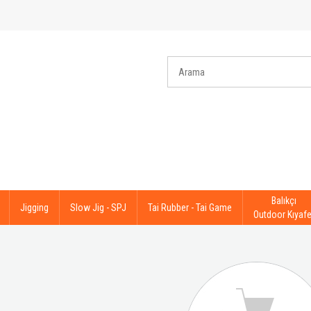
Balıkçı
Jigging
Slow Jig - SPJ
Tai Rubber - Tai Game
Outdoor Kıyafe