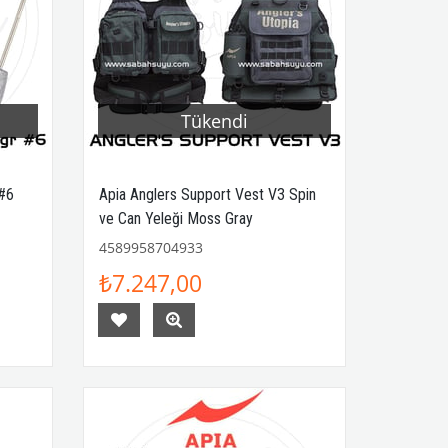
Tükendi
 #6
Apia Anglers Support Vest V3 Spin
ve Can Yeleği Moss Gray
4589958704933
₺7.247,00