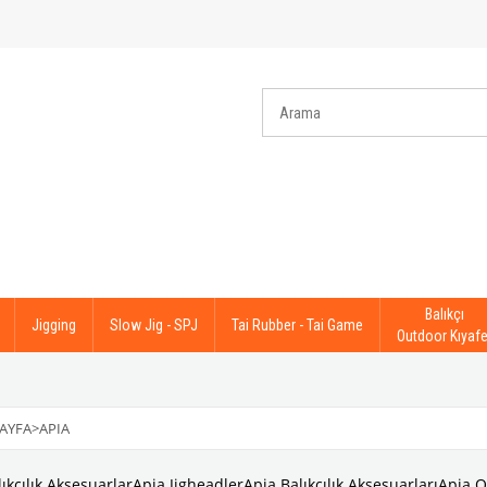
Balıkçı
Jigging
Slow Jig - SPJ
Tai Rubber - Tai Game
Outdoor Kıyafe
AYFA
>
APIA
ıkçılık Aksesuarlar
Apia Jigheadler
Apia Balıkçılık Aksesuarları
Apia O