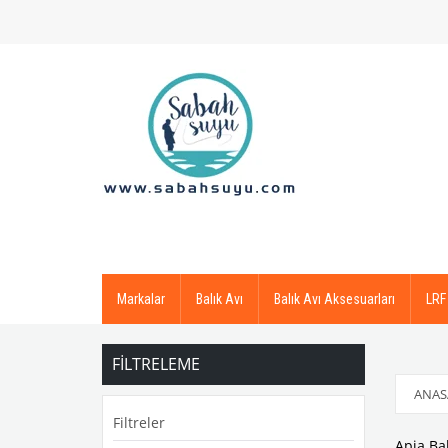
Markalar
Balık Avı
Balık Avı Aksesuarları
LRF
FILTRELEME
ANAS
Filtreler
Apia Bal