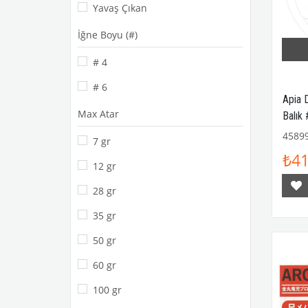
Yavaş Çıkan
İğne Boyu (#)
# 4
# 6
Apia 
Max Atar
Balık 
4589
7 gr
₺41
12 gr
28 gr
35 gr
50 gr
60 gr
100 gr