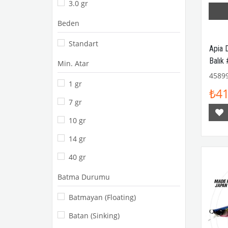
3.0 gr
Beden
Standart
Apia 
Balık
Min. Atar
4589
1 gr
₺41
7 gr
10 gr
14 gr
40 gr
Batma Durumu
Batmayan (Floating)
Batan (Sinking)