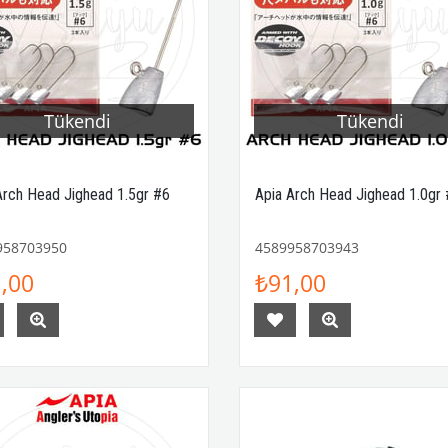
Tükendi
Tükendi
Arch Head Jighead 1.5gr #6
Apia Arch Head Jighead 1.0gr
958703950
4589958703943
,00
₺91,00