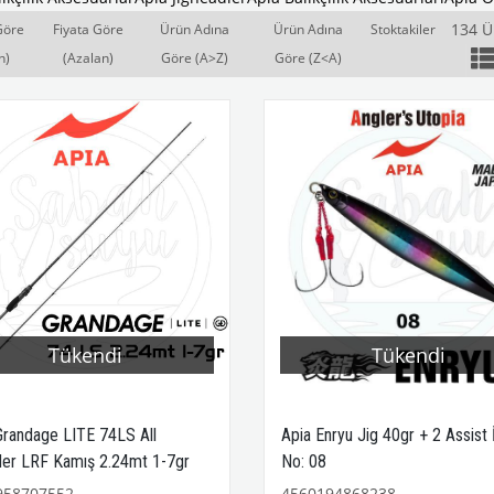
134 
Göre
Fiyata Göre
Ürün Adına
Ürün Adına
Stoktakiler
n)
(Azalan)
Göre (A>Z)
Göre (Z<A)
Tükendi
Tükendi
Grandage LITE 74LS All
Apia Enryu Jig 40gr + 2 Assist
er LRF Kamış 2.24mt 1-7gr
No: 08
958707552
4560194868238