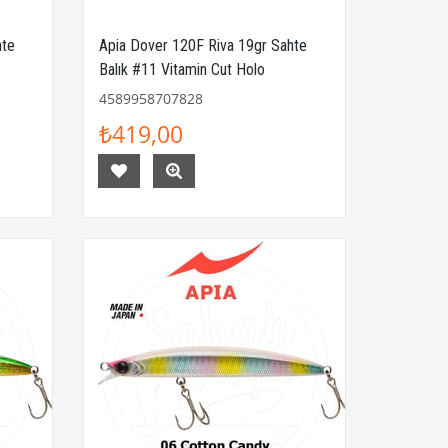
hte
Apia Dover 120F Riva 19gr Sahte
Balık #11 Vitamin Cut Holo
4589958707828
₺419,00