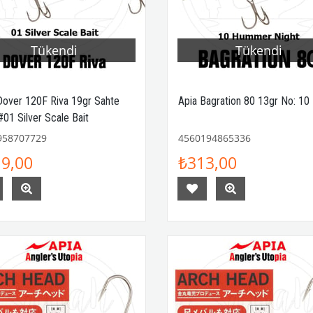
Tükendi
Tükendi
Dover 120F Riva 19gr Sahte
Apia Bagration 80 13gr No: 10
#01 Silver Scale Bait
958707729
4560194865336
9,00
₺313,00