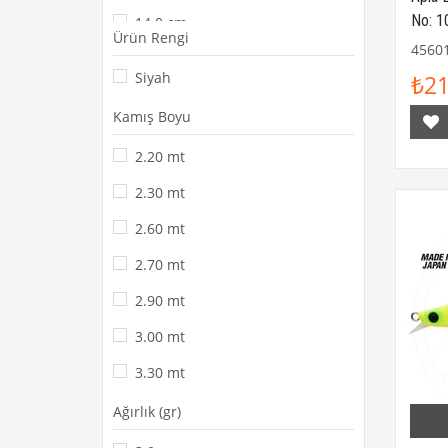
Studio Ocean Mark
No: 1
14.0 cm
Ürün Rengi
MAJOR CRAFT
4560
CUDA
Siyah
₺21
Molix
LINESYSTEM
Kamış Boyu
Shimano
2.20 mt
Keitech
2.30 mt
Balıkçı / Outdoor Kıyafet
Jigging
2.60 mt
JLC Jigging a la Carta
2.70 mt
2.90 mt
3.00 mt
3.30 mt
Ağırlık (gr)