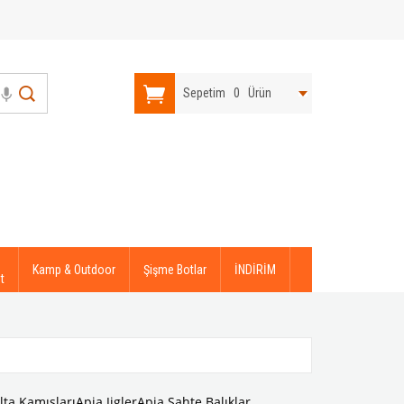
Sepetim
0
Ürün
Kamp & Outdoor
Şişme Botlar
İNDİRİM
t
lta Kamışları
Apia Jigler
Apia Sahte Balıklar