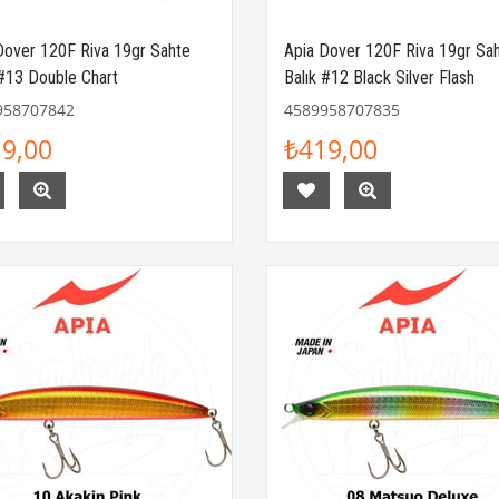
Dover 120F Riva 19gr Sahte
Apia Dover 120F Riva 19gr Sa
 #13 Double Chart
Balık #12 Black Silver Flash
958707842
4589958707835
9,00
₺419,00