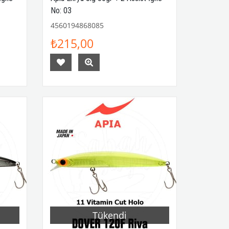
No: 03
4560194868085
₺215,00
Tükendi