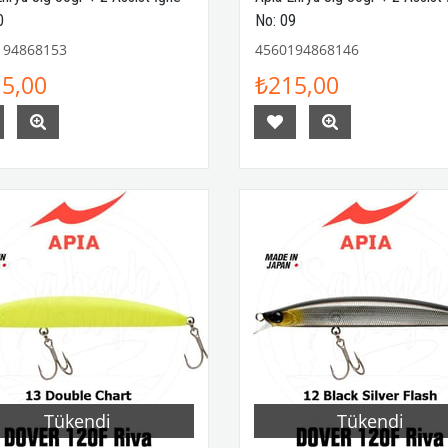
0
No: 09
194868153
4560194868146
5,00
₺215,00
Tükendi
Tükendi