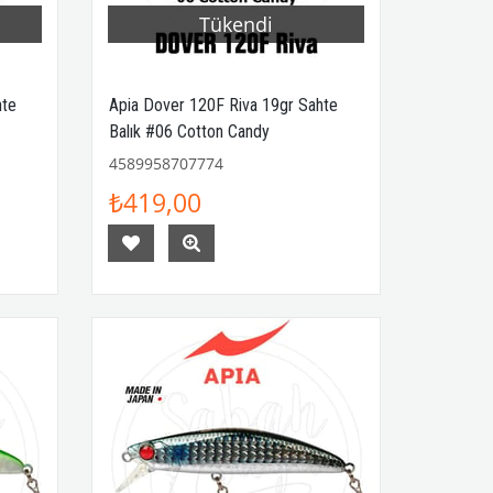
Tükendi
hte
Apia Dover 120F Riva 19gr Sahte
Balık #06 Cotton Candy
4589958707774
₺419,00