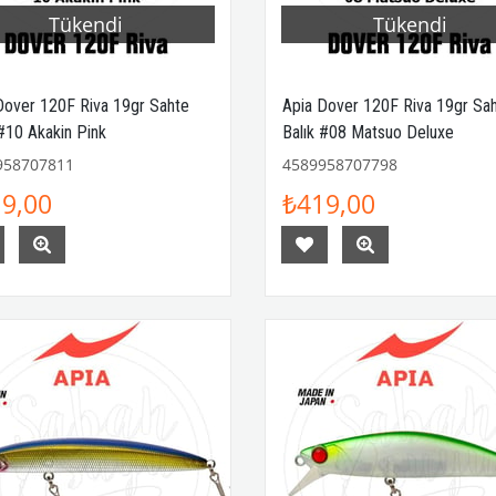
Tükendi
Tükendi
Dover 120F Riva 19gr Sahte
Apia Dover 120F Riva 19gr Sa
 #10 Akakin Pink
Balık #08 Matsuo Deluxe
958707811
4589958707798
9,00
₺419,00