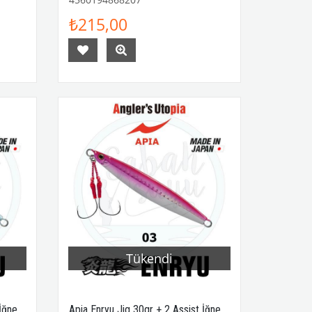
₺215,00
Tükendi
 İğne
Apia Enryu Jig 30gr + 2 Assist İğne