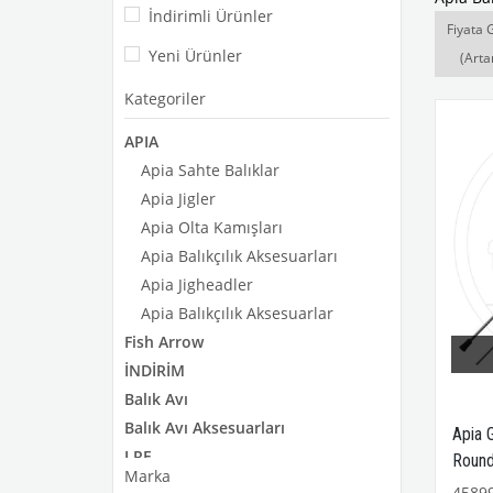
İndirimli Ürünler
Fiyata 
Yeni Ürünler
(Arta
Kategoriler
APIA
Apia Sahte Balıklar
Apia Jigler
Apia Olta Kamışları
Apia Balıkçılık Aksesuarları
Apia Jigheadler
Apia Balıkçılık Aksesuarlar
Fish Arrow
İNDİRİM
Balık Avı
Balık Avı Aksesuarları
Apia 
LRF
Round
Marka
TACKLE HOUSE
4589