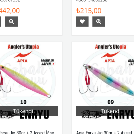
442,00
₺215,00
Tükendi
Tükendi
nryu Jig 30gr + 2 Assist İğne
Apia Enryu Jig 30gr + 2 Assist