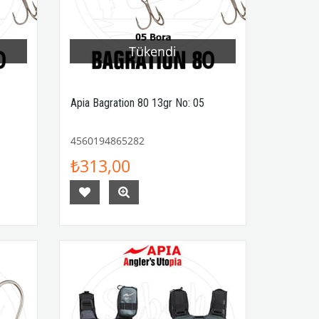
Tükendi
Apia Bagration 80 13gr No: 05
4560194865282
₺313,00