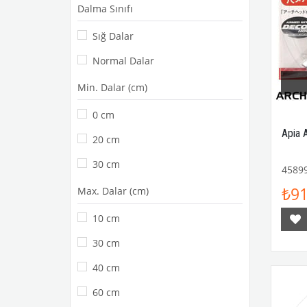
Dalma Sınıfı
Sığ Dalar
Normal Dalar
Min. Dalar (cm)
0 cm
Apia 
20 cm
30 cm
4589
₺91
Max. Dalar (cm)
10 cm
30 cm
40 cm
60 cm