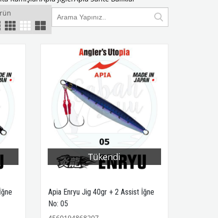
Ürün
Tükendi
 İğne
Apia Enryu Jig 40gr + 2 Assist İğne
No: 05
4560194868207