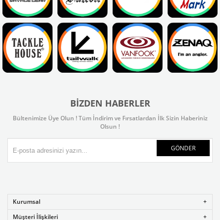
BIZDEN HABERLER
Bültenimize Üye Olun ! Tüm İndirim ve Fırsatlardan İlk Sizin Haberiniz
Olsun !
GÖNDER
Kurumsal
Müşteri İlişkileri