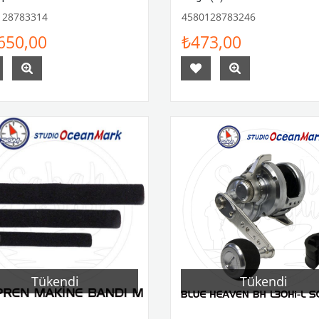
128783314
4580128783246
650,00
₺473,00
Tükendi
Tükendi