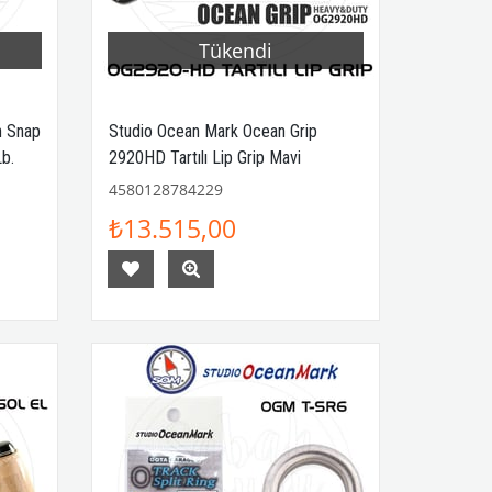
Tükendi
n Snap
Studio Ocean Mark Ocean Grip
Lb.
2920HD Tartılı Lip Grip Mavi
4580128784229
₺13.515,00