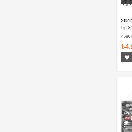
Studi
Lip Gr
4580
₺4.