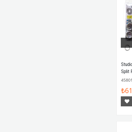
Studi
Split
4580
₺61