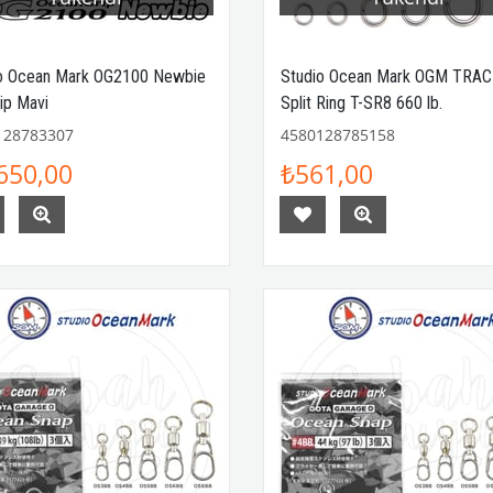
o Ocean Mark OG2100 Newbie
Studio Ocean Mark OGM TRA
ip Mavi
Split Ring T-SR8 660 lb.
128783307
4580128785158
650,00
₺561,00