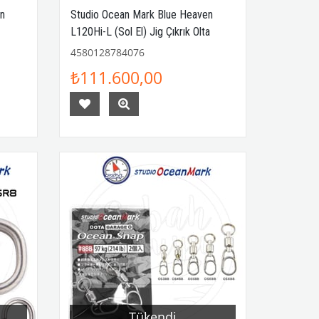
en
Studio Ocean Mark Blue Heaven
L120Hi-L (Sol El) Jig Çıkrık Olta
Makinesi
4580128784076
₺111.600,00
Tükendi