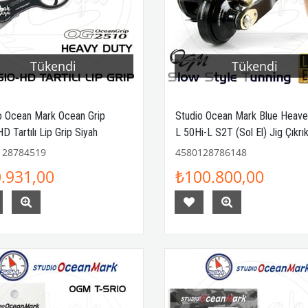
Tükendi
Tükendi
o Ocean Mark Ocean Grip
Studio Ocean Mark Blue Heav
 Tartılı Lip Grip Siyah
L 50Hi-L S2T (Sol El) Jig Çıkrık
Makinesi
128784519
4580128786148
.931,00
₺100.800,00