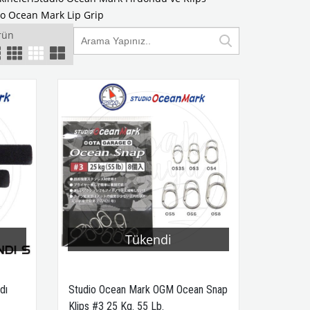
io Ocean Mark Lip Grip
rün
Tükendi
dı
Studio Ocean Mark OGM Ocean Snap
Klips #3 25 Kg. 55 Lb.