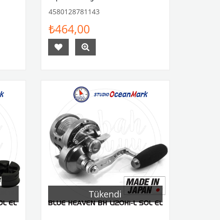
4580128781143
₺464,00
Tükendi