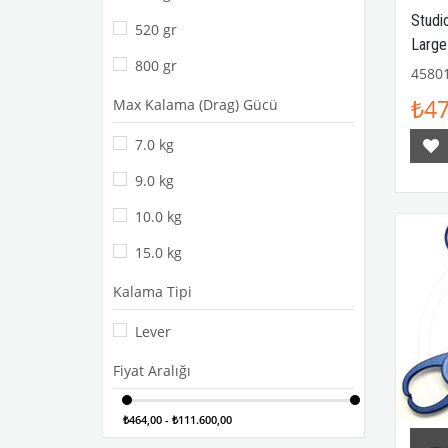
SAVAGE GEAR
Studi
520 gr
ZENAQ
Large
VANFOOK
800 gr
4580
Daiichiseiko
₺47
Max Kalama (Drag) Gücü
MAXEL
MAJOR CRAFT
7.0 kg
CUDA
9.0 kg
Molix
10.0 kg
LINESYSTEM
Shimano
15.0 kg
Keitech
Kalama Tipi
Balıkçı / Outdoor Kıyafet
Jigging
Lever
JLC Jigging a la Carta
Fiyat Aralığı
₺464,00 - ₺111.600,00