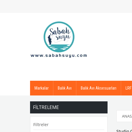
Markalar
Balık Avı
Balık Avı Aksesuarları
LRF
FILTRELEME
ANAS
Filtreler
Studio 