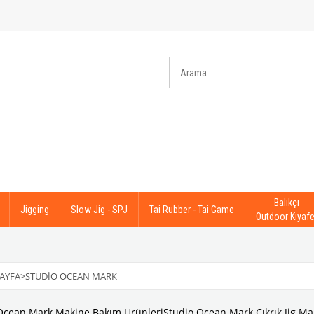
Balıkçı
Jigging
Slow Jig - SPJ
Tai Rubber - Tai Game
Outdoor Kıyafe
AYFA
>
STUDIO OCEAN MARK
Ocean Mark Makine Bakım Ürünleri
Studio Ocean Mark Çıkrık Jig Ma