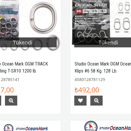
Tükendi
Tükendi
o Ocean Mark OGM TRACK
Studio Ocean Mark OGM Ocea
 Ring T-SR10 1200 lb.
Klips #6 58 Kg. 128 Lb.
128785141
4580128781129
7,00
₺492,00