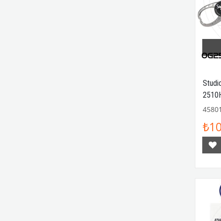
Studi
2510HD
4580
₺10