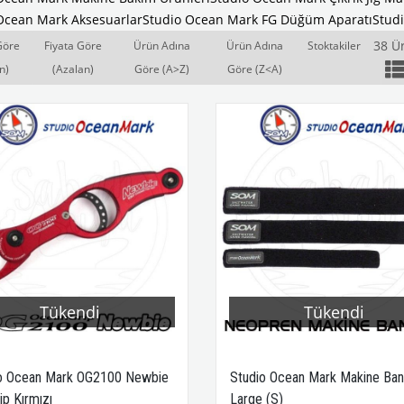
Ocean Mark Aksesuarlar
Studio Ocean Mark FG Düğüm Aparatı
Stud
38 Ü
Göre
Fiyata Göre
Ürün Adına
Ürün Adına
Stoktakiler
n)
(Azalan)
Göre (A>Z)
Göre (Z<A)
Tükendi
Tükendi
o Ocean Mark OG2100 Newbie
Studio Ocean Mark Makine Ban
ip Kırmızı
Large (S)