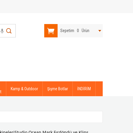
Sepetim
0
Ürün
Kamp & Outdoor
Şişme Botlar
İNDİRİM
t
kineleri
Studio Ocean Mark Fırdöndü ve Klips