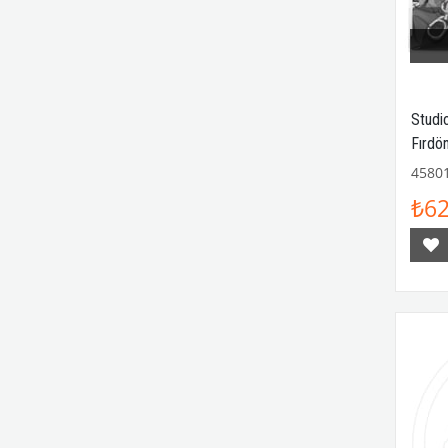
Studi
Fırdö
4580
₺62