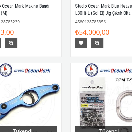
o Ocean Mark Makine Bandı
Studio Ocean Mark Blue Heav
 (M)
L30Hi-L (Sol El) Jig Çıkrık Olta
Makinesi
128783239
4580128785356
3,00
₺54.000,00
Tükendi
Tükendi