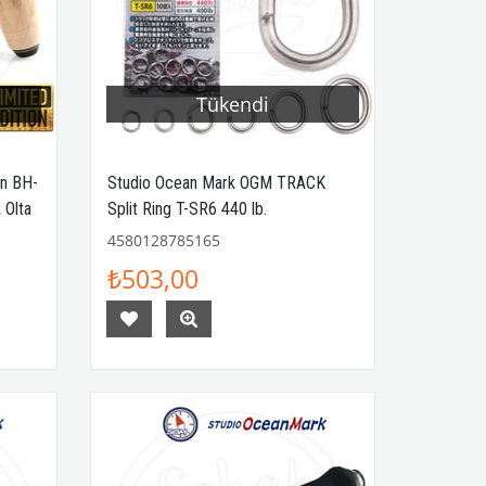
Tükendi
en BH-
Studio Ocean Mark OGM TRACK
 Olta
Split Ring T-SR6 440 lb.
4580128785165
₺503,00