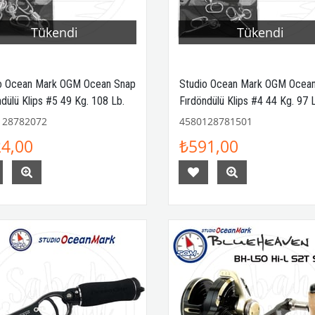
Tükendi
Tükendi
o Ocean Mark OGM Ocean Snap
Studio Ocean Mark OGM Ocea
ndülü Klips #5 49 Kg. 108 Lb.
Fırdöndülü Klips #4 44 Kg. 97 
128782072
4580128781501
4,00
₺591,00