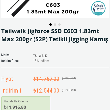
Tailwalk Jigforce SSD C603 1.83mt
Max 200gr (S2P) Tetikli Jigging Kamış
Marka
TAILWALK
İndirim Oranı
15
%
İndirim
Fiyat
₺14.757,00
(KDV Dahil)
İndirimli
₺12.544,00
(KDV Dahil)
Havale ile Ödeme
₺11.916,80