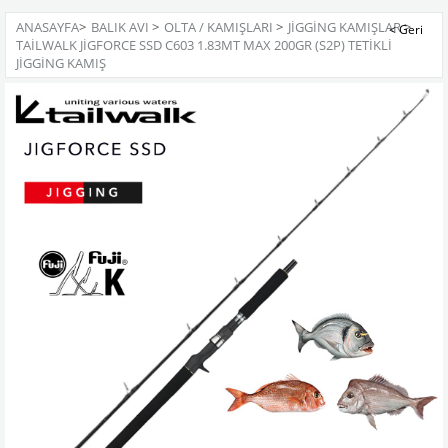
ANASAYFA
>
BALIK AVI
>
OLTA / KAMIŞLARI
>
JIGGING KAMIŞLAR
>
TAILWALK JIGFORCE SSD C603 1.83MT MAX 200GR (S2P) TETIKLI
JIGGING KAMIŞ