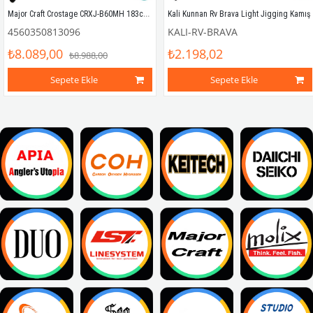
Major Craft Crostage CRXJ-B60MH 183cm Max 250gr (S2P) Tetikli Jigging Kamış
Kali Kunnan Rv Brava Light Jigging Kamış
4560350813096
KALI-RV-BRAVA
₺8.089,00
₺2.198,02
₺8.988,00
Sepete Ekle
Sepete Ekle