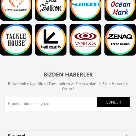
BIZDEN HABERLER
Bültenimize Üye Olun ! Tüm İndirim ve Fırsatlardan İlk Sizin Haberiniz
Olsun !
GÖNDER
Kurumsal