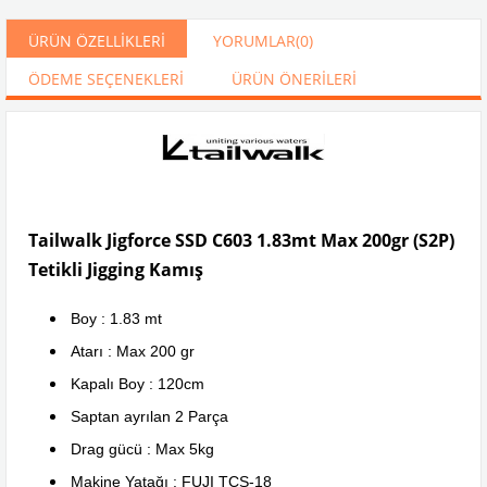
ÜRÜN ÖZELLIKLERI
YORUMLAR
(0)
ÖDEME SEÇENEKLERI
ÜRÜN ÖNERILERI
Tailwalk Jigforce SSD C603 1.83mt Max 200gr (S2P)
Tetikli Jigging Kamış
Boy : 1.83 mt
Atarı : Max 200 gr
Kapalı Boy : 120cm
Saptan ayrılan 2 Parça
Drag gücü : Max 5kg
Makine Yatağı : FUJI TCS-18