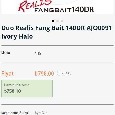
Duo Realis Fang Bait 140DR AJO0091
Ivory Halo
Marka
DUO
Fiyat
₺798,00
(KDV Dahil)
Havale ile Ödeme
₺758,10
Kargolanma Süresi
Aynı Gün