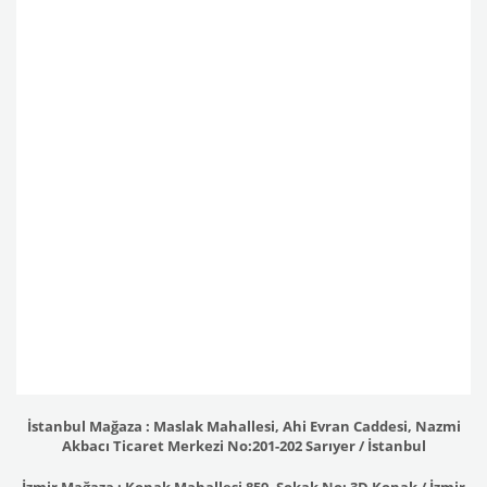
İstanbul Mağaza : Maslak Mahallesi, Ahi Evran Caddesi, Nazmi
Akbacı Ticaret Merkezi No:201-202 Sarıyer / İstanbul
İzmir Mağaza : Konak Mahallesi 859. Sokak No: 3D Konak / İzmir