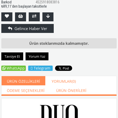
Barkod
4525918083816
₺89,11
'den başlayan taksitlerle
Ürün stoklarımızda kalmamıştır.
Tavsiye Et
Yorum Yaz
WhatsApp
Telegram
ÜRÜN ÖZELLIKLERI
YORUMLAR
(0)
ÖDEME SEÇENEKLERI
ÜRÜN ÖNERILERI