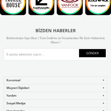
BIZDEN HABERLER
Bültenimize Üye Olun ! Tüm İndirim ve Fırsatlardan İlk Sizin Haberiniz
Olsun !
GÖNDER
Kurumsal
Müşteri İlişkileri
Yardım
Sosyal Medya
Uygulamalar