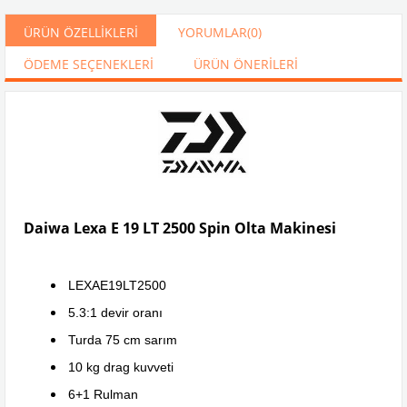
ÜRÜN ÖZELLIKLERI
YORUMLAR
(0)
ÖDEME SEÇENEKLERI
ÜRÜN ÖNERILERI
Daiwa Lexa E 19 LT 2500 Spin Olta Makinesi
LEXAE19LT2500
5.3:1 devir oranı
Turda 75 cm sarım
10 kg drag kuvveti
6+1 Rulman