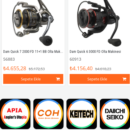
Dam Quick 7 2000 FD 11+1 BB Olta Makinesi
Dam Quick 6 3000 FD Olta Makinesi
56883
60913
₺4.655,28
₺4.156,40
₺5.172,53
₺4.618,23
Sepete Ekle
Sepete Ekle