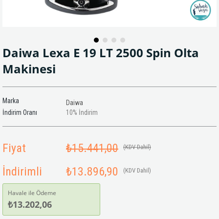
Daiwa Lexa E 19 LT 2500 Spin Olta
Makinesi
Marka
Daiwa
İndirim Oranı
10
%
İndirim
Fiyat
₺15.441,00
(KDV Dahil)
İndirimli
₺13.896,90
(KDV Dahil)
Havale ile Ödeme
₺13.202,06