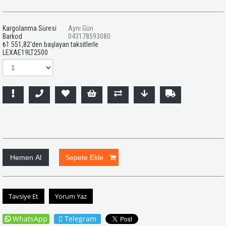
Kargolanma Süresi
Aynı Gün
Barkod
043178593080
₺1.551,82
'den başlayan taksitlerle
LEXAE19LT2500
Tavsiye Et
Yorum Yaz
WhatsApp
Telegram