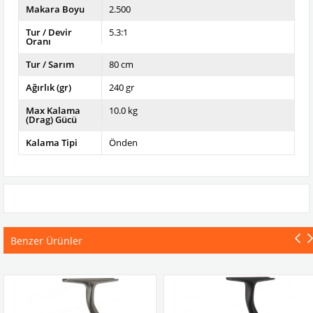
Makara Boyu
2.500
Tur / Devir
5.3:1
Oranı
Tur / Sarım
80 cm
Ağırlık (gr)
240 gr
Max Kalama
10.0 kg
(Drag) Gücü
Kalama Tipi
Önden
Benzer Ürünler