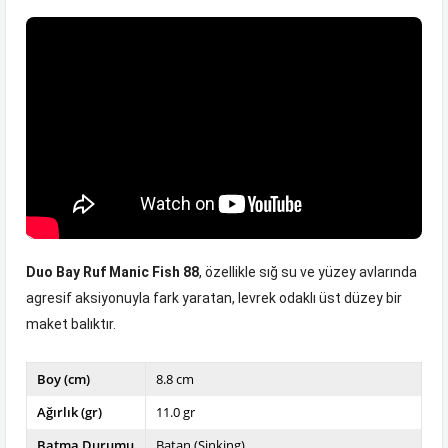
Duo Bay Ruf Manic Fish 88
, özellikle sığ su ve yüzey avlarında
agresif aksiyonuyla fark yaratan, levrek odaklı üst düzey bir
maket balıktır.
Boy (cm)
8.8 cm
Ağırlık (gr)
11.0 gr
Batma Durumu
Batan (Sinking)