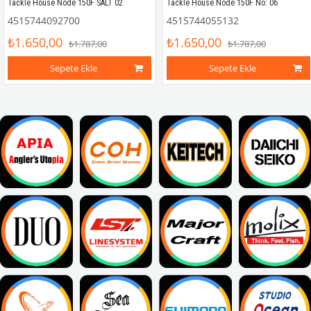
Tackle House Node 150F SALT 02
Tackle House Node 150F No: 06
4515744092700
4515744055132
₺1.650,00
₺1.650,00
₺1.787,00
₺1.787,00
Sepete Ekle
Sepete Ekle