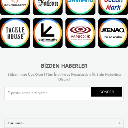
BIZDEN HABERLER
Bültenimize Üye Olun ! Tüm İndirim ve Fırsatlardan İlk Sizin Haberiniz
Olsun !
GÖNDER
Kurumsal