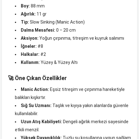
Boy:
88 mm
Ağırlık:
11 gr
Tip:
Slow Sinking (Manic Action)
Dalma Mesafesi:
0 – 20 cm
Aksiyon:
Yoğun çırpınma, titreşim ve kuyruk salınımı
İğneler:
#8
Halkalar:
#2
Kullanım:
Yüzey & Yüzey Altı
🚀 Öne Çıkan Özellikler
Manic Action:
Eşsiz titreşim ve çırpınma hareketiyle
balıkları kışkırtır.
Sığ Su Uzmanı:
Taşlık ve kıyıya yakın alanlarda güvenle
kullanılabilir.
Uzun Atış Kabiliyeti:
Dengeli ağırlık merkezi sayesinde
etkili menzil.
Yüksek Dayanıklılık:
Tuzlu su koşullarına uygun sağlam