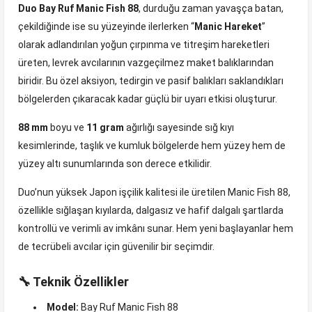
Duo Bay Ruf Manic Fish 88
, durduğu zaman yavaşça batan,
çekildiğinde ise su yüzeyinde ilerlerken “
Manic Hareket
”
olarak adlandırılan yoğun çırpınma ve titreşim hareketleri
üreten, levrek avcılarının vazgeçilmez maket balıklarından
biridir. Bu özel aksiyon, tedirgin ve pasif balıkları saklandıkları
bölgelerden çıkaracak kadar güçlü bir uyarı etkisi oluşturur.
88 mm
boyu ve
11 gram
ağırlığı sayesinde sığ kıyı
kesimlerinde, taşlık ve kumluk bölgelerde hem yüzey hem de
yüzey altı sunumlarında son derece etkilidir.
Duo’nun yüksek Japon işçilik kalitesi ile üretilen Manic Fish 88,
özellikle sığlaşan kıyılarda, dalgasız ve hafif dalgalı şartlarda
kontrollü ve verimli av imkânı sunar. Hem yeni başlayanlar hem
de tecrübeli avcılar için güvenilir bir seçimdir.
🔧 Teknik Özellikler
Model:
Bay Ruf Manic Fish 88