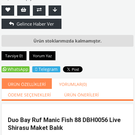
Ürün stoklarımızda kalmamıştır.
Tavsiye Et
Yorum Yaz
WhatsApp
Telegram
ÜRÜN ÖZELLIKLERI
YORUMLAR
(0)
ÖDEME SEÇENEKLERI
ÜRÜN ÖNERILERI
Duo Bay Ruf Manic Fish 88 DBH0056 Live
Shirasu Maket Balık