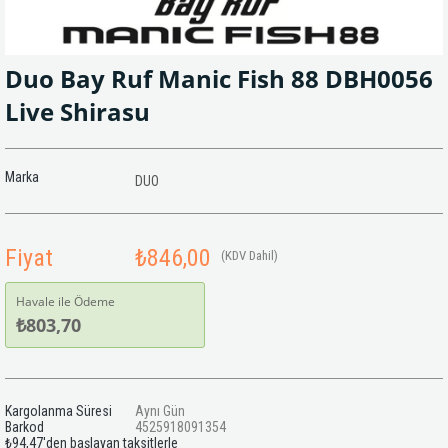
Duo Bay Ruf Manic Fish 88 DBH0056
Live Shirasu
Marka
DUO
Fiyat
₺846,00
(KDV Dahil)
Havale ile Ödeme
₺803,70
Kargolanma Süresi
Aynı Gün
Barkod
4525918091354
₺94,47
'den başlayan taksitlerle