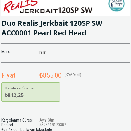
Duo Realis Jerkbait 120SP SW
ACC0001 Pearl Red Head
Marka
DUO
Fiyat
₺855,00
(KDV Dahil)
Havale ile Ödeme
₺812,25
Kargolanma Süresi
Aynı Gün
Barkod
4525918170387
₺95,48
'den başlayan taksitlerle