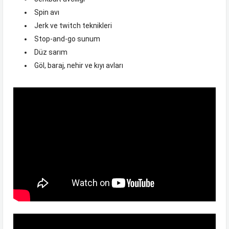
Spin avı
Jerk ve twitch teknikleri
Stop-and-go sunum
Düz sarım
Göl, baraj, nehir ve kıyı avları