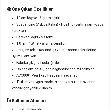
🚀 Öne Çıkan Özellikler
12 cm boy ve 18 gram ağırlık.
Suspending (Askıda Kalan) / Floating (Batmayan) yüzüş
karakteri.
Hareketli ağırlık sistemi.
1.0 mt - 1.8 mt çalışma derinliği.
Jerk, twitch, stop-and-go ve düz sarım tekniklerine
uyumlu aksiyon.
Fabrika çıkışı #5 üçlü iğneler.
Ön bağlantıda #3, iğne bağlantılarında #3 halkalar.
ACC0001 Pearl Red Head renk seçeneği.
Tatlı su ve uygun modellerde tuzlu su spin avlarına
yönelik çok yönlü kullanım.
🎣 Kullanım Alanları
Jerkbait avcılığı