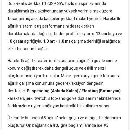
Duo Realis Jerkbait 120SP SW, tuzlu su spin avlarında
duraklamalı jerk aksiyonundan yüksek verim almak üzere
tasarlanmış askıda kalabilen jerkbait maket yemdir. Hareketli
ağırlık sistemi atış performansını desteklerken
duraklamalarda doğal bir hedef profili oluşturur.
12 cm
boyu ve
18 gram
ağırlığıyla,
1.0 mt - 1.8 mt
çalışma derinliği aralığında
etkili bir sunum sağlar.
Hareketli ağırlık sistemi, atış sırasında ağırlığın gövde içinde
konum değiştirerek daha dengeli uçuş ve etkili menzil
oluşturmasına yardımcı olur. Maket yem suya girdikten sonra
ağırlık çalışma konumuna geçerek aksiyon dengesini
destekler.
Suspending (Askıda Kalan) / Floating (Batmayan)
karakteri, jerk, twitch, stop-and-go ve düz sarım tekniklerinde
farklı hızlara uyum sağlayan kontrollü bir kullanım sunar.
Üzerinde bulunan
#5
üçlü iğneler güçlü ve dengeli bir donanım
oluşturur. Ön bağlantıda
#3
, iğne bağlantılarında ise
#3