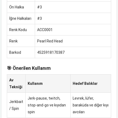
Ön Halka
#3
İğne Halkaları
#3
Renk Kodu
ACC0001
Renk
Pearl Red Head
Barkod
4525918170387
🎯 Önerilen Kullanım
Av
Kullanım
Hedef Balıklar
Tekniği
Jerk-pause, twitch,
Levrek, lüfer,
Jerkbait
stop-and-go ve kıyıdan
baraküda ve diğer kıyı
/ Spin
spin
avcıları