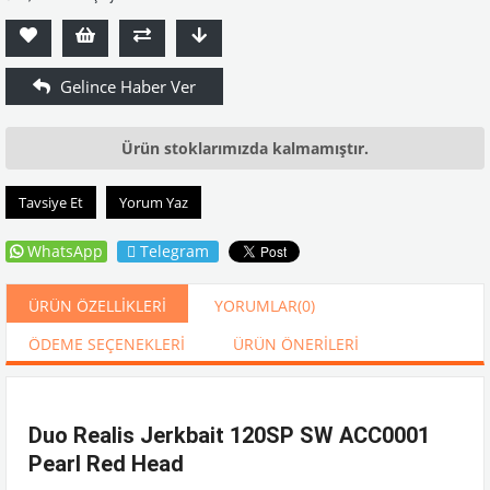
Ürün stoklarımızda kalmamıştır.
Tavsiye Et
Yorum Yaz
WhatsApp
Telegram
ÜRÜN ÖZELLIKLERI
YORUMLAR
(0)
ÖDEME SEÇENEKLERI
ÜRÜN ÖNERILERI
Duo Realis Jerkbait 120SP SW ACC0001
Pearl Red Head