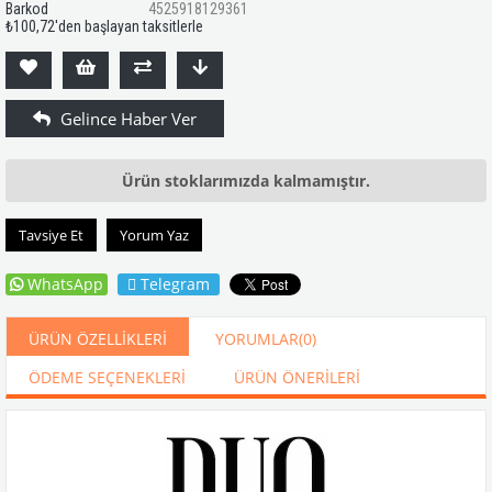
Barkod
4525918129361
₺100,72
'den başlayan taksitlerle
Ürün stoklarımızda kalmamıştır.
Tavsiye Et
Yorum Yaz
WhatsApp
Telegram
ÜRÜN ÖZELLIKLERI
YORUMLAR
(0)
ÖDEME SEÇENEKLERI
ÜRÜN ÖNERILERI