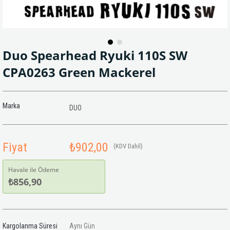
Duo Spearhead Ryuki 110S SW
CPA0263 Green Mackerel
Marka
DUO
Fiyat
₺902,00
(KDV Dahil)
Havale ile Ödeme
₺856,90
Kargolanma Süresi
Aynı Gün