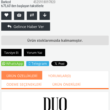
Barkod
4525918097820
₺75,60
'den başlayan taksitlerle
Ürün stoklarımızda kalmamıştır.
Tavsiye Et
Yorum Yaz
WhatsApp
Telegram
ÜRÜN ÖZELLIKLERI
YORUMLAR
(0)
ÖDEME SEÇENEKLERI
ÜRÜN ÖNERILERI