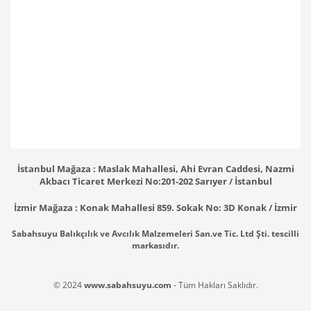
İstanbul Mağaza : Maslak Mahallesi, Ahi Evran Caddesi, Nazmi
Akbacı Ticaret Merkezi No:201-202 Sarıyer / İstanbul
İzmir Mağaza : Konak Mahallesi 859. Sokak No: 3D Konak / İzmir
Sabahsuyu Balıkçılık ve Avcılık Malzemeleri San.ve Tic. Ltd Şti. tescilli
markasıdır.
© 2024
www.sabahsuyu.com
- Tüm Hakları Saklıdır.