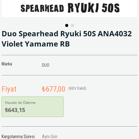
Duo Spearhead Ryuki 50S ANA4032
Violet Yamame RB
Marka
DUO
Fiyat
₺677,00
(KDV Dahil)
Havale ile Ödeme
₺643,15
Kargolanma Süresi
Aynı Gün