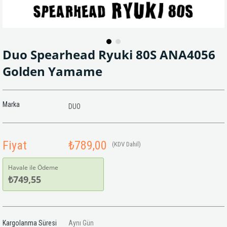
Duo Spearhead Ryuki 80S ANA4056
Golden Yamame
Marka
DUO
Fiyat
₺789,00
(KDV Dahil)
Havale ile Ödeme
₺749,55
Kargolanma Süresi
Aynı Gün