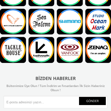
BIZDEN HABERLER
Bültenimize Üye Olun ! Tüm İndirim ve Fırsatlardan İlk Sizin Haberiniz
Olsun !
GÖNDER