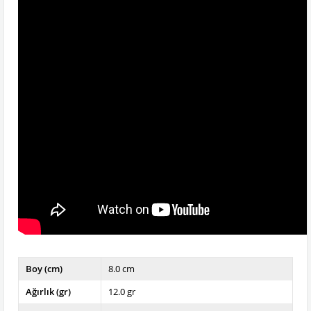
Boy (cm)
8.0 cm
Ağırlık (gr)
12.0 gr