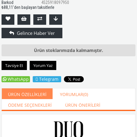
Barkod
4525918097950
₺88,11
'den başlayan taksitlerle
Ürün stoklarımızda kalmamıştır.
Tavsiye Et
Yorum Yaz
WhatsApp
Telegram
ÜRÜN ÖZELLIKLERI
YORUMLAR
(0)
ÖDEME SEÇENEKLERI
ÜRÜN ÖNERILERI