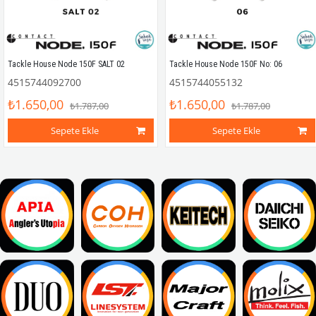
Tackle House Node 150F SALT 02
Tackle House Node 150F No: 06
4515744092700
4515744055132
₺1.650,00
₺1.650,00
₺1.787,00
₺1.787,00
Sepete Ekle
Sepete Ekle