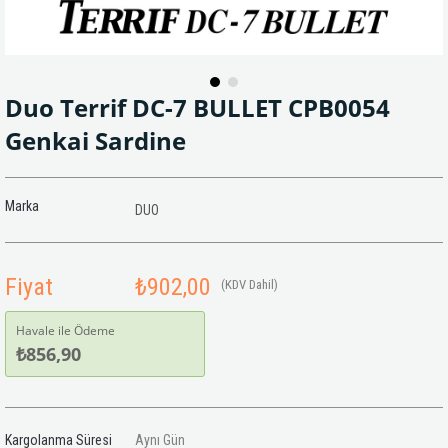
Duo Terrif DC-7 BULLET CPB0054
Genkai Sardine
Marka
DUO
Fiyat
₺902,00
(KDV Dahil)
Havale ile Ödeme
₺856,90
Kargolanma Süresi
Aynı Gün