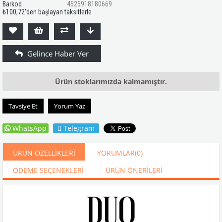
Barkod
4525918180669
₺100,72
'den başlayan taksitlerle
Ürün stoklarımızda kalmamıştır.
Tavsiye Et
Yorum Yaz
WhatsApp
Telegram
ÜRÜN ÖZELLIKLERI
YORUMLAR
(0)
ÖDEME SEÇENEKLERI
ÜRÜN ÖNERILERI