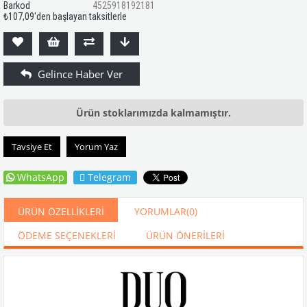
Barkod
4525918192181
₺107,09
'den başlayan taksitlerle
Ürün stoklarımızda kalmamıştır.
Tavsiye Et
Yorum Yaz
WhatsApp
Telegram
ÜRÜN ÖZELLIKLERI
YORUMLAR
(0)
ÖDEME SEÇENEKLERI
ÜRÜN ÖNERILERI