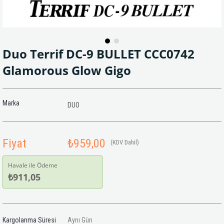
Duo Terrif DC-9 BULLET CCC0742
Glamorous Glow Gigo
Marka
DUO
Fiyat
₺959,00
(KDV Dahil)
Havale ile Ödeme
₺911,05
Kargolanma Süresi
Aynı Gün