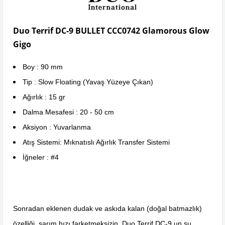
Duo Terrif DC-9 BULLET CCC0742 Glamorous Glow
Gigo
Boy : 90 mm
Tip : Slow Floating (Yavaş Yüzeye Çıkan)
Ağırlık : 15 gr
Dalma Mesafesi : 20 - 50 cm
Aksiyon : Yuvarlanma
Atış Sistemi: Mıknatıslı Ağırlık Transfer Sistemi
İğneler : #4
Sonradan eklenen dudak ve askıda kalan (doğal batmazlık)
özelliği, sarım hızı farketmeksizin, Duo Terrif DC-9 un su