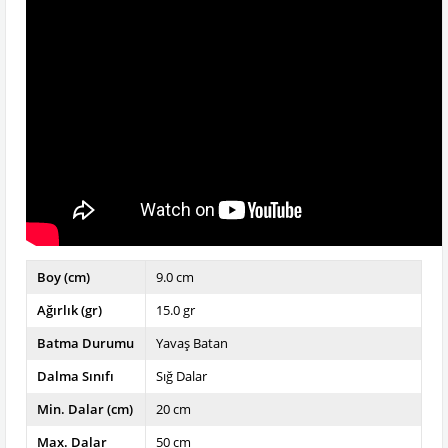
Boy (cm)
9.0 cm
Ağırlık (gr)
15.0 gr
Batma Durumu
Yavaş Batan
Dalma Sınıfı
Sığ Dalar
Min. Dalar (cm)
20 cm
Max. Dalar
50 cm