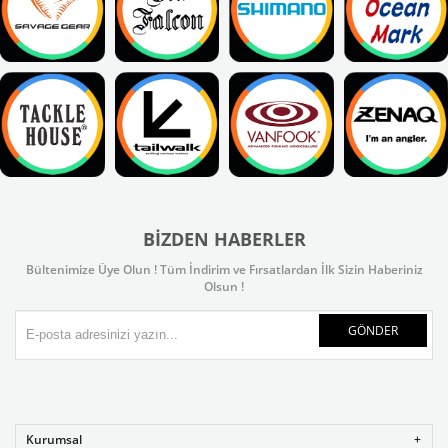
BIZDEN HABERLER
Bültenimize Üye Olun ! Tüm İndirim ve Fırsatlardan İlk Sizin Haberiniz
Olsun !
GÖNDER
Kurumsal