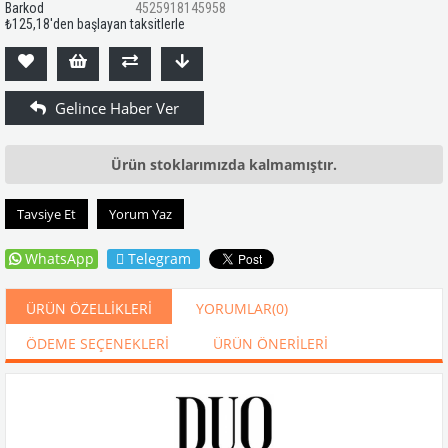
Barkod
4525918145958
₺125,18
'den başlayan taksitlerle
Ürün stoklarımızda kalmamıştır.
Tavsiye Et
Yorum Yaz
WhatsApp
Telegram
ÜRÜN ÖZELLIKLERI
YORUMLAR
(0)
ÖDEME SEÇENEKLERI
ÜRÜN ÖNERILERI