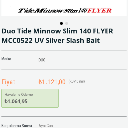
Duo Tide Minnow Slim 140 FLYER
MCC0522 UV Silver Slash Bait
Marka
DUO
Fiyat
₺1.121,00
(KDV Dahil)
Havale ile Ödeme
₺1.064,95
Kargolanma Süresi
Aynı Gün