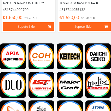
Tackle House Node 150F SALT 02
Tackle House Node 150F No: 06
4515744092700
4515744055132
₺1.650,00
₺1.650,00
₺1.787,00
₺1.787,00
Sepete Ekle
Sepete Ekle