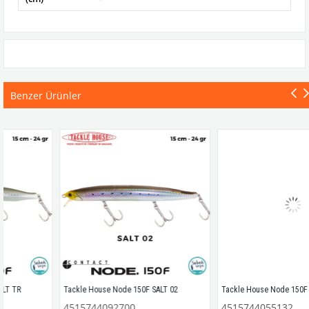
Benzer Ürünler
Tackle House Node 150F SALT 02
Tackle House Node 150F No: 06
4515744092700
4515744055132