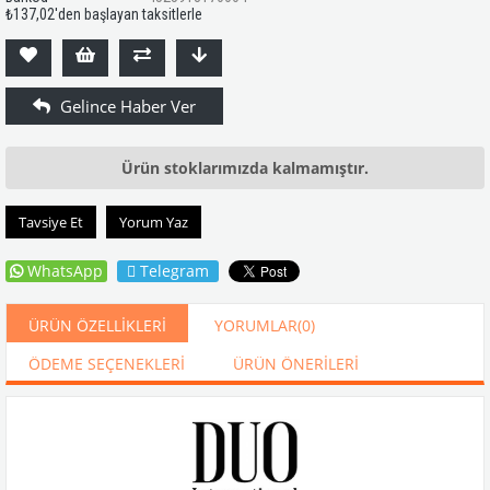
₺137,02
'den başlayan taksitlerle
Ürün stoklarımızda kalmamıştır.
Tavsiye Et
Yorum Yaz
WhatsApp
Telegram
ÜRÜN ÖZELLIKLERI
YORUMLAR
(0)
ÖDEME SEÇENEKLERI
ÜRÜN ÖNERILERI