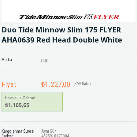
Duo Tide Minnow Slim 175 FLYER
AHA0639 Red Head Double White
Marka
DUO
Fiyat
₺1.227,00
(KDV Dahil)
Havale ile Ödeme
₺1.165,65
Kargolanma Süresi
Aynı Gün
Barkod
4525918170004