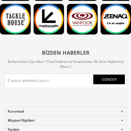
BIZDEN HABERLER
Bültenimize Üye Olun ! Tüm İndirim ve Fırsatlardan İlk Sizin Haberiniz
Olsun !
GÖNDER
Kurumsal
Müşteri İlişkileri
Yardım