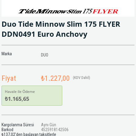
Duo Tide Minnow Slim 175 FLYER
DDN0491 Euro Anchovy
Marka
DUO
Fiyat
₺1.227,00
(KDV Dahil)
Havale ile Ödeme
₺1.165,65
Kargolanma Süresi
Aynı Gün
Barkod
4525918142506
₺137,02
'den başlayan taksitlerle