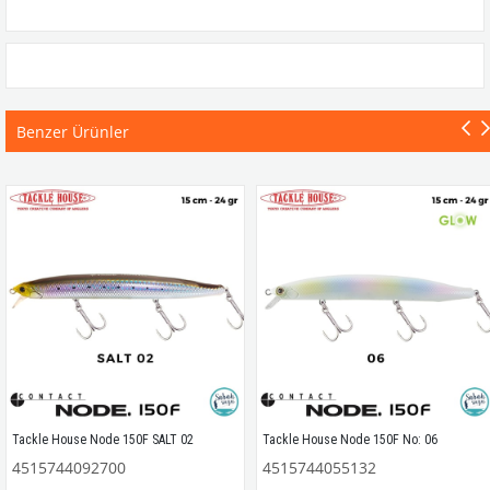
Benzer Ürünler
Tackle House Node 150F SALT 02
Tackle House Node 150F No: 06
4515744092700
4515744055132