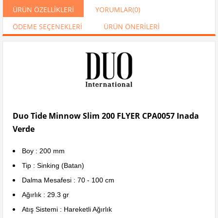
ÜRÜN ÖZELLIKLERI
YORUMLAR
(0)
ÖDEME SEÇENEKLERI
ÜRÜN ÖNERILERI
Duo Tide Minnow Slim 200 FLYER CPA0057 Inada
Verde
Boy : 200 mm
Tip : Sinking (Batan)
Dalma Mesafesi : 70 - 100 cm
Ağırlık : 29.3 gr
Atış Sistemi : Hareketli Ağırlık