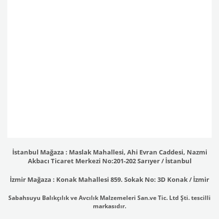
İstanbul Mağaza : Maslak Mahallesi, Ahi Evran Caddesi, Nazmi
Akbacı Ticaret Merkezi No:201-202 Sarıyer / İstanbul
İzmir Mağaza : Konak Mahallesi 859. Sokak No: 3D Konak / İzmir
Sabahsuyu Balıkçılık ve Avcılık Malzemeleri San.ve Tic. Ltd Şti. tescilli
markasıdır.