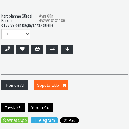
Kargolanma Süresi
Aynı Gün
Barkod
4525918131180
₺133,89
'den başlayan taksitlerle
Tavsiye Et
Yorum Yaz
WhatsApp
Telegram