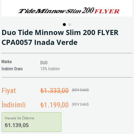
Duo Tide Minnow Slim 200 FLYER
CPA0057 Inada Verde
Marka
DUO
İndirim Oranı
10
%
İndirim
Fiyat
₺1.333,00
(KDV Dahil)
İndirimli
₺1.199,00
(KDV Dahil)
Havale ile Ödeme
₺1.139,05