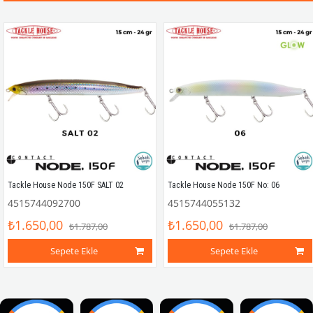
Tackle House Node 150F SALT 02
Tackle House Node 150F No: 06
4515744092700
4515744055132
₺1.650,00
₺1.650,00
₺1.787,00
₺1.787,00
Sepete Ekle
Sepete Ekle