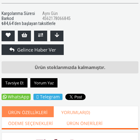
Kargolanma Süresi
Aynı Gün
Barkod
4562178066845
₺84,64
'den başlayan taksitlerle
Ürün stoklarımızda kalmamıştır.
Tavsiye Et
Yorum Yaz
WhatsApp
Telegram
ÜRÜN ÖZELLIKLERI
YORUMLAR
(0)
ÖDEME SEÇENEKLERI
ÜRÜN ÖNERILERI