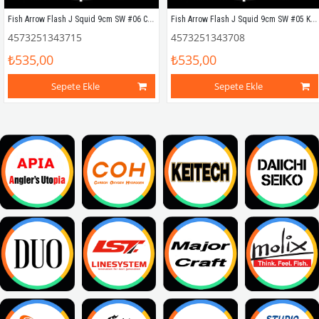
Fish Arrow Flash J Squid 9cm SW #06 Clear Dot Glow Silikon Kalamar (5 Adet)
Fish Arrow Flash J Squid 9cm SW #05 Keimura Silikon Kalamar (5 Adet)
4573251343715
4573251343708
₺535,00
₺535,00
Sepete Ekle
Sepete Ekle