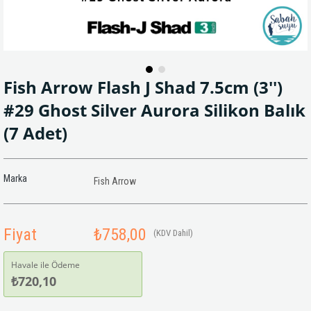
Fish Arrow Flash J Shad 7.5cm (3'')
#29 Ghost Silver Aurora Silikon Balık
(7 Adet)
Marka
Fish Arrow
Fiyat
₺758,00
(KDV Dahil)
Havale ile Ödeme
₺720,10