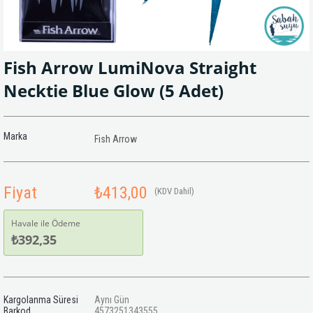
Fish Arrow LumiNova Straight
Necktie Blue Glow (5 Adet)
Marka
Fish Arrow
Fiyat
₺413,00
(KDV Dahil)
Havale ile Ödeme
₺392,35
Kargolanma Süresi
Aynı Gün
Barkod
4573251343555