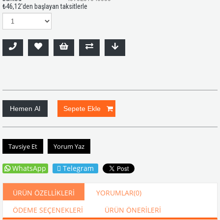
₺46,12
'den başlayan taksitlerle
Tavsiye Et
Yorum Yaz
WhatsApp
Telegram
ÜRÜN ÖZELLIKLERI
YORUMLAR
(0)
ÖDEME SEÇENEKLERI
ÜRÜN ÖNERILERI