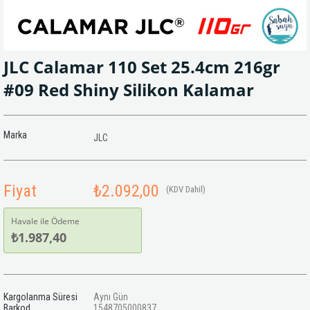
JLC Calamar 110 Set 25.4cm 216gr
#09 Red Shiny Silikon Kalamar
Marka
JLC
Fiyat
₺2.092,00
(KDV Dahil)
Havale ile Ödeme
₺1.987,40
Kargolanma Süresi
Aynı Gün
Barkod
1548705000837