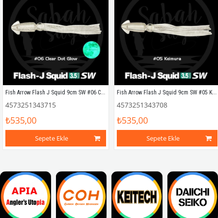
Fish Arrow Flash J Squid 9cm SW #06 Clear Dot Glow Silikon Kalamar (5 Adet)
Fish Arrow Flash J Squid 9cm SW #05 Keimura Silikon Kalamar (5 Adet)
4573251343715
4573251343708
₺535,00
₺535,00
Sepete Ekle
Sepete Ekle