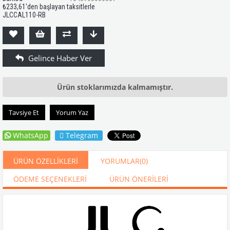
₺233,61
'den başlayan taksitlerle
JLCCAL110-RB
Ürün stoklarımızda kalmamıştır.
Tavsiye Et
Yorum Yaz
WhatsApp
Telegram
ÜRÜN ÖZELLIKLERI
YORUMLAR
(0)
ÖDEME SEÇENEKLERI
ÜRÜN ÖNERILERI