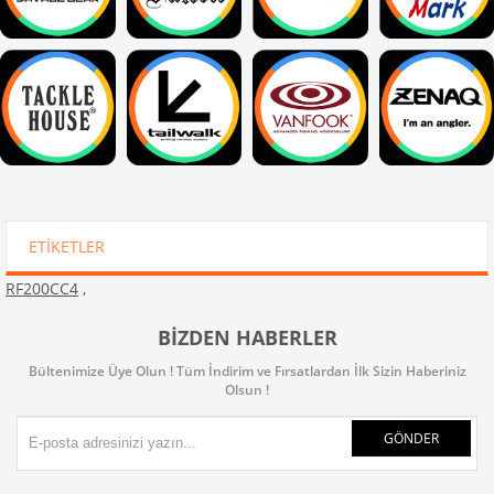
ETIKETLER
RF200CC4
,
BIZDEN HABERLER
Bültenimize Üye Olun ! Tüm İndirim ve Fırsatlardan İlk Sizin Haberiniz
Olsun !
GÖNDER