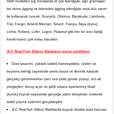
Hafif modelleri sığ meralarda at çek tekniğiyle, ağır gramajları
ise shore jigging ve tekneden jigging tekniğiyle veya düz sarım
ile kullanarak Levrek, Granyöz, Orkinos, Barakuda, Lambuka,
Tral, Fangri, Antenli Mercan, Sinarit, Trança, Akya (kuzu),
Lichia, Kofana, Lüfer, Lagos, Palamut gibi her tür avcı balığı
kandırmanız çok kolay olacaktır.
JLC Real Fish Silikon Balıkların genel özellikleri:
Özel tasarımı, yüksek kaliteli hammaddesi, üretim ve
boyama tekniği sayesinde yeme boyut ve derinlik katarak
gerçekçi görünmesinin yanı sıra pullu gövde yüzeyi, sırt-alt
yüzgeçleri, duruş açısı ve şekli ustaca ayarlanmış shad
(kürek) kuyruk sayesinde gerçeğe yakın titreşimler üreterek
stabil yüzme eylemini gerçekleştirir.
JLC Real fish Silikon Balıklarda kuyruk destek asist kancası