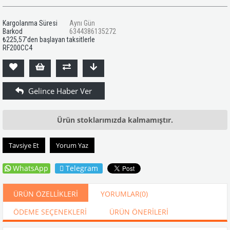
Kargolanma Süresi
Aynı Gün
Barkod
6344386135272
₺225,57
'den başlayan taksitlerle
RF200CC4
Ürün stoklarımızda kalmamıştır.
Tavsiye Et
Yorum Yaz
WhatsApp
Telegram
ÜRÜN ÖZELLIKLERI
YORUMLAR
(0)
ÖDEME SEÇENEKLERI
ÜRÜN ÖNERILERI