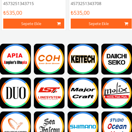
4573251343715
4573251343708
₺535,00
₺535,00
Sepete Ekle
Sepete Ekle