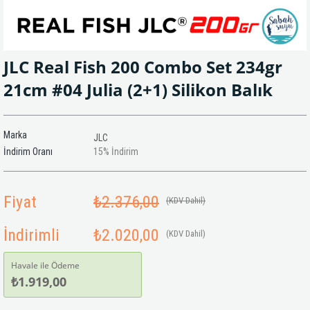
JLC Real Fish 200 Combo Set 234gr
21cm #04 Julia (2+1) Silikon Balık
Marka
JLC
İndirim Oranı
15
%
İndirim
Fiyat
₺2.376,00
(KDV Dahil)
İndirimli
₺2.020,00
(KDV Dahil)
Havale ile Ödeme
₺1.919,00