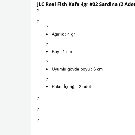
JLC Real Fish Kafa 4gr #02 Sardina (2 Adet
?
?
?
Ağırlık : 4 gr
?
Boy : 1 cm
?
Uyumlu gövde boyu : 6 cm
?
Paket İçeriği : 2 adet
?
?
?