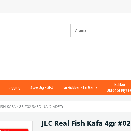
Balıkçı
Jigging
Slow Jig - SPJ
Tai Rubber - Tai Game
Outdoor Kıyafe
FISH KAFA 4GR #02 SARDINA (2 ADET)
JLC Real Fish Kafa 4gr #02