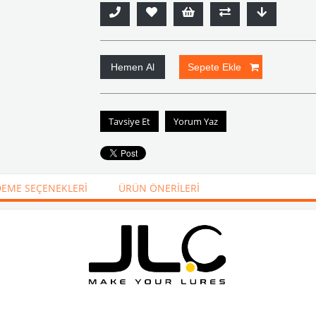
Tavsiye Et
Yorum Yaz
EME SEÇENEKLERI
ÜRÜN ÖNERILERI