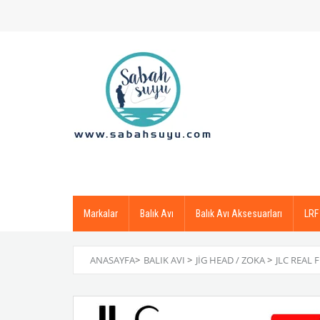
Markalar
Balık Avı
Balık Avı Aksesuarları
LRF
ANASAYFA
>
BALIK AVI
>
JIG HEAD / ZOKA
>
JLC REAL 