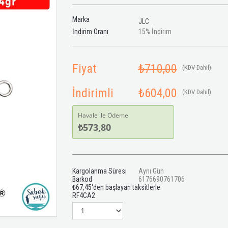
Marka
JLC
İndirim Oranı
15
%
İndirim
Fiyat
₺710,00
(KDV Dahil)
İndirimli
₺604,00
(KDV Dahil)
Havale ile Ödeme
₺573,80
Kargolanma Süresi
Aynı Gün
Barkod
6176690761706
₺67,45
'den başlayan taksitlerle
RF4CA2