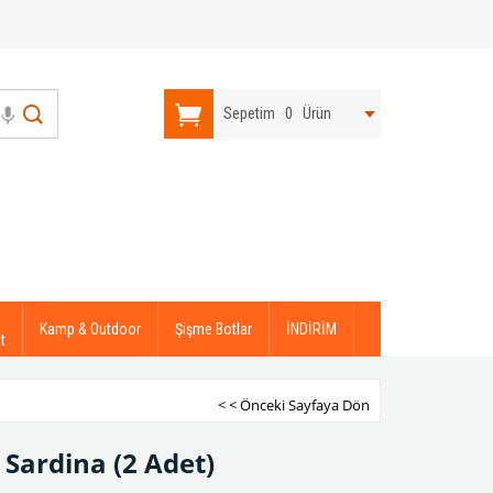
Sepetim
0
Ürün
Kamp & Outdoor
Şişme Botlar
İNDİRİM
t
< < Önceki Sayfaya Dön
 Sardina (2 Adet)