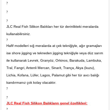
?
?
?
JLC Real Fish Silikon Balıkları her tür derinlikteki meralarda
kullanabilirsiniz.
?
Hafif modelleri sığ meralarda at çek tekniğiyle, ağır gramajları
ise shore jigging ve tekneden jigging tekniğiyle veya düz sarım
ile kullanarak Levrek, Granyöz, Orkinos, Barakuda, Lambuka,
Tral, Fangri, Antenli Mercan, Sinarit, Trança, Akya (kuzu),
Lichia, Kofana, Lüfer, Lagos, Palamut gibi her tür avcı balığı
kandırmanız çok kolay olacaktır.
?
?
JLC Real Fish Silikon Balıkların genel özellikleri:
?