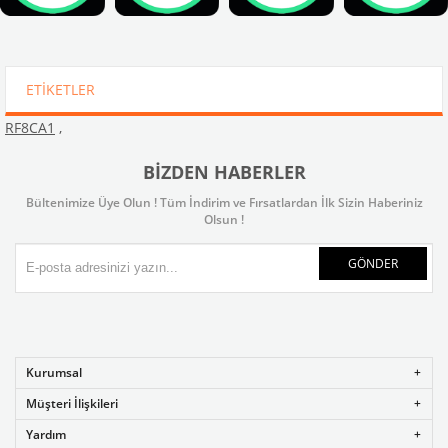
ETIKETLER
RF8CA1
,
BIZDEN HABERLER
Bültenimize Üye Olun ! Tüm İndirim ve Fırsatlardan İlk Sizin Haberiniz
Olsun !
GÖNDER
Kurumsal
Müşteri İlişkileri
Yardım