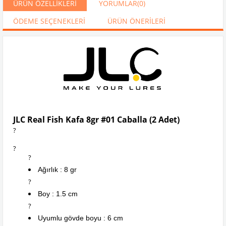
ÜRÜN ÖZELLIKLERI
YORUMLAR
(0)
ÖDEME SEÇENEKLERI
ÜRÜN ÖNERILERI
JLC Real Fish Kafa 8gr #01 Caballa (2 Adet)
?
?
?
Ağırlık : 8 gr
?
Boy : 1.5 cm
?
Uyumlu gövde boyu : 6 cm