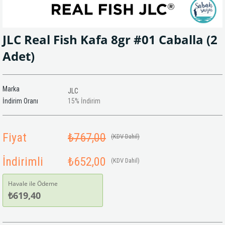
JLC Real Fish Kafa 8gr #01 Caballa (2
Adet)
Marka
JLC
İndirim Oranı
15
%
İndirim
Fiyat
₺767,00
(KDV Dahil)
İndirimli
₺652,00
(KDV Dahil)
Havale ile Ödeme
₺619,40