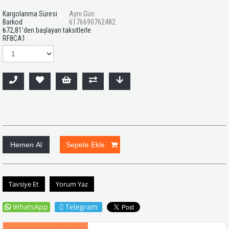
Kargolanma Süresi
Aynı Gün
Barkod
6176690762482
₺72,81
'den başlayan taksitlerle
RF8CA1
Tavsiye Et
Yorum Yaz
WhatsApp
Telegram