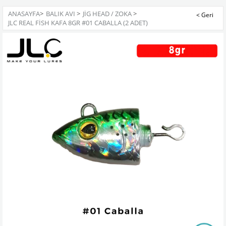
ANASAYFA
>
BALIK AVI
>
JIG HEAD / ZOKA
>
JLC REAL FISH KAFA 8GR #01 CABALLA (2 ADET)