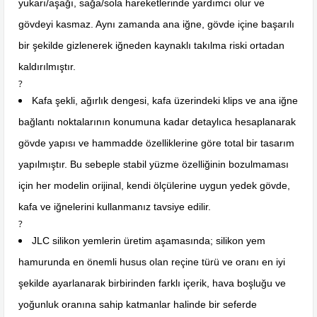
yukarı/aşağı, sağa/sola hareketlerinde yardımcı olur ve
gövdeyi kasmaz. Aynı zamanda ana iğne, gövde içine başarılı
bir şekilde gizlenerek iğneden kaynaklı takılma riski ortadan
kaldırılmıştır.
?
Kafa şekli, ağırlık dengesi, kafa üzerindeki klips ve ana iğne
bağlantı noktalarının konumuna kadar detaylıca hesaplanarak
gövde yapısı ve hammadde özelliklerine göre total bir tasarım
yapılmıştır. Bu sebeple stabil yüzme özelliğinin bozulmaması
için her modelin orijinal, kendi ölçülerine uygun yedek gövde,
kafa ve iğnelerini kullanmanız tavsiye edilir.
?
JLC silikon yemlerin üretim aşamasında; silikon yem
hamurunda en önemli husus olan reçine türü ve oranı en iyi
şekilde ayarlanarak birbirinden farklı içerik, hava boşluğu ve
yoğunluk oranına sahip katmanlar halinde bir seferde