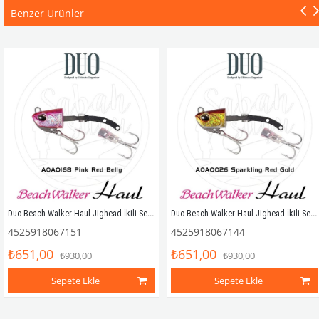
Benzer Ürünler
Duo Beach Walker Haul Jighead İkili Set 27gr. AOA0168 Pink Red Belly
Duo Beach Walker Haul Jighead İkili Set 27gr. AOA0026 Red Gold
4525918067151
4525918067144
₺651,00
₺651,00
₺930,00
₺930,00
Sepete Ekle
Sepete Ekle