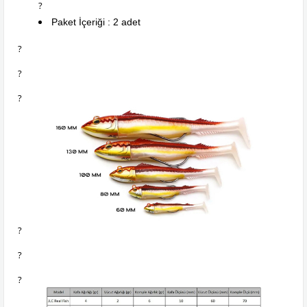
?
Paket İçeriği : 2 adet
?
?
?
?
?
?