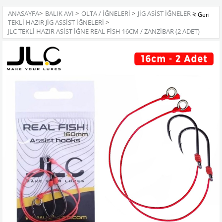
ANASAYFA
>
BALIK AVI
>
OLTA / İĞNELERI
>
JIG ASIST İĞNELER
>
TEKLI HAZIR JIG ASSIST İĞNELERI
>
JLC TEKLI HAZIR ASIST İĞNE REAL FISH 16CM / ZANZIBAR (2 ADET)