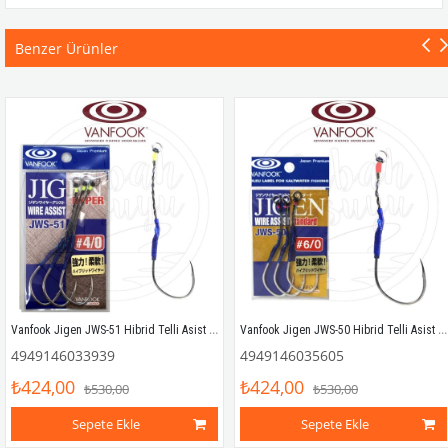
Benzer Ürünler
Vanfook Jigen JWS-51 Hibrid Telli Asist İğnesi #4/0
Vanfook Jigen JWS-50 Hibrid Telli Asist İğnesi #6/0
4949146033939
4949146035605
₺424,00
₺424,00
₺530,00
₺530,00
Sepete Ekle
Sepete Ekle