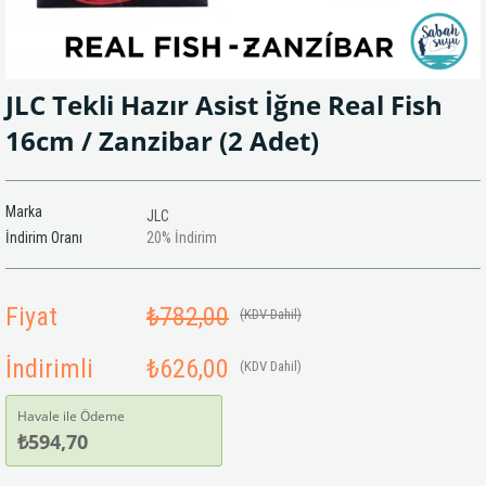
JLC Tekli Hazır Asist İğne Real Fish
16cm / Zanzibar (2 Adet)
Marka
JLC
İndirim Oranı
20
%
İndirim
Fiyat
₺782,00
(KDV Dahil)
İndirimli
₺626,00
(KDV Dahil)
Havale ile Ödeme
₺594,70