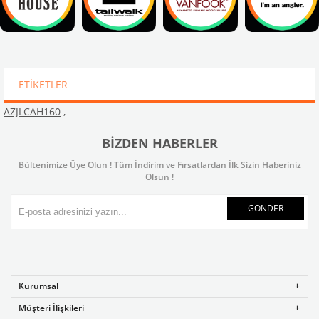
ETIKETLER
AZJLCAH160
,
BIZDEN HABERLER
Bültenimize Üye Olun ! Tüm İndirim ve Fırsatlardan İlk Sizin Haberiniz
Olsun !
GÖNDER
Kurumsal
Müşteri İlişkileri