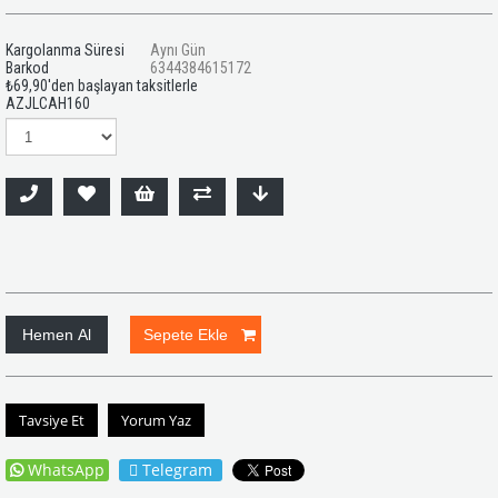
Kargolanma Süresi
Aynı Gün
Barkod
6344384615172
₺69,90
'den başlayan taksitlerle
AZJLCAH160
Tavsiye Et
Yorum Yaz
WhatsApp
Telegram