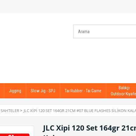
Balıkçı
Jigging
Slow Jig - SPJ
Tai Rubber - Tai Game
Outdoor Kıyafe
 SAHTELER
>
JLC XIPI 120 SET 164GR 21CM #07 BLUE FLASHES SILIKON KA
JLC Xipi 120 Set 164gr 21c