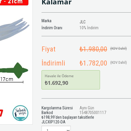
Kalamar
Marka
JLC
İndirim Oranı
10
%
İndirim
Fiyat
₺1.980,00
(KDV Dahil)
İndirimli
₺1.782,00
(KDV Dahil)
Havale ile Ödeme
₺1.692,90
Kargolanma Süresi
Aynı Gün
Barkod
1548705001117
₺198,99
'den başlayan taksitlerle
JLCXIP120-DA