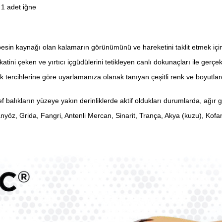
 1 adet iğne
cil besin kaynağı olan kalamarın görünümünü ve hareketini taklit etmek içi
ini çeken ve yırtıcı içgüdülerini tetikleyen canlı dokunaçları ile gerçekç
balık tercihlerine göre uyarlamanıza olanak tanıyan çeşitli renk ve boyutla
 balıkların yüzeye yakın derinliklerde aktif oldukları durumlarda, ağır 
anyöz, Grida, Fangri, Antenli Mercan, Sinarit, Trança, Akya (kuzu), Kofa