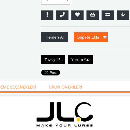
Tavsiye Et
Yorum Yaz
EME SEÇENEKLERI
ÜRÜN ÖNERILERI