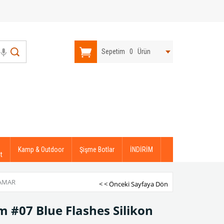
Sepetim
0
Ürün
Kamp & Outdoor
Şişme Botlar
İNDİRİM
t
LAMAR
< < Önceki Sayfaya Dön
m #07 Blue Flashes Silikon