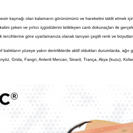
cil besin kaynağı olan kalamarın görünümünü ve hareketini taklit etmek içi
ini çeken ve yırtıcı içgüdülerini tetikleyen canlı dokunaçları ile gerçekç
balık tercihlerine göre uyarlamanıza olanak tanıyan çeşitli renk ve boyutla
 balıkların yüzeye yakın derinliklerde aktif oldukları durumlarda, ağır 
anyöz, Grida, Fangri, Antenli Mercan, Sinarit, Trança, Akya (kuzu), Kofa