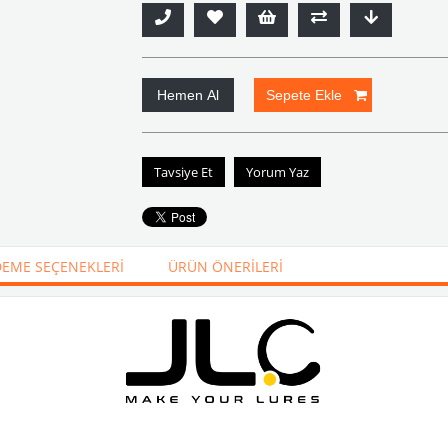
Tavsiye Et
Yorum Yaz
EME SEÇENEKLERI
ÜRÜN ÖNERILERI