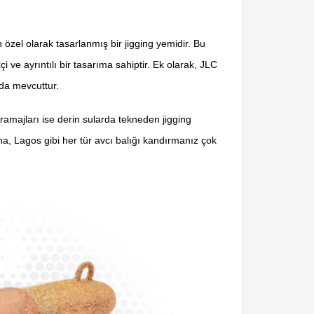
n özel olarak tasarlanmış bir jigging yemidir. Bu
i ve ayrıntılı bir tasarıma sahiptir. Ek olarak, JLC
rda mevcuttur.
gramajları ise derin sularda tekneden jigging
na, Lagos gibi her tür avcı balığı kandırmanız çok