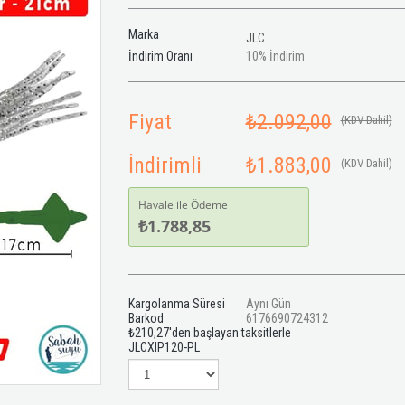
Marka
JLC
İndirim Oranı
10
%
İndirim
Fiyat
₺2.092,00
(KDV Dahil)
İndirimli
₺1.883,00
(KDV Dahil)
Havale ile Ödeme
₺1.788,85
Kargolanma Süresi
Aynı Gün
Barkod
6176690724312
₺210,27
'den başlayan taksitlerle
JLCXIP120-PL