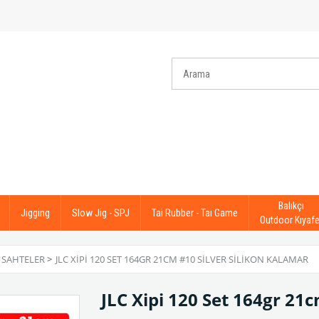
Balıkçı
Jigging
Slow Jig - SPJ
Tai Rubber - Tai Game
Outdoor Kıyafe
 SAHTELER
>
JLC XIPI 120 SET 164GR 21CM #10 SILVER SILIKON KALAMAR
JLC Xipi 120 Set 164gr 21