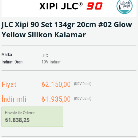
JLC Xipi 90 Set 134gr 20cm #02 Glow
Yellow Silikon Kalamar
Marka
JLC
İndirim Oranı
10
%
İndirim
Fiyat
₺2.150,00
(KDV Dahil)
İndirimli
₺1.935,00
(KDV Dahil)
Havale ile Ödeme
₺1.838,25