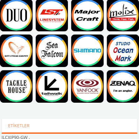
ETIKETLER
JLCXIP90-GW
,