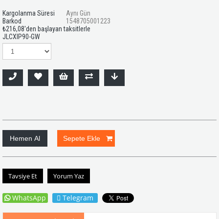
Kargolanma Süresi
Aynı Gün
Barkod
1548705001223
₺216,08
'den başlayan taksitlerle
JLCXIP90-GW
Tavsiye Et
Yorum Yaz
WhatsApp
Telegram