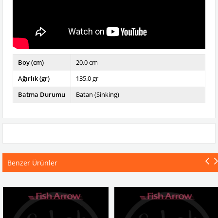
Boy (cm)
20.0 cm
Ağırlık (gr)
135.0 gr
Batma Durumu
Batan (Sinking)
Benzer Ürünler