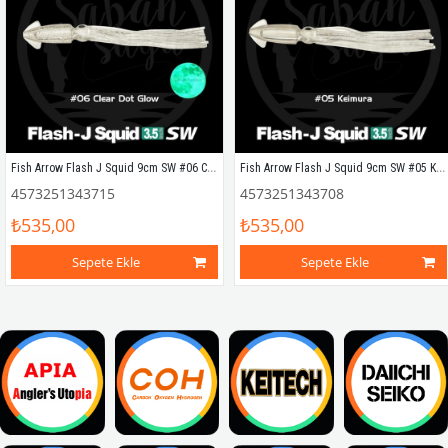
Fish Arrow Flash J Squid 9cm SW #06 Clear Dot Glow Silikon Kalamar (5 Adet)
Fish Arrow Flash J Squid 9cm SW #05 Keimura Silikon Kalamar (5 Adet)
4573251343715
4573251343708
₺535,00
₺535,00
Sepete Ekle
Sepete Ekle