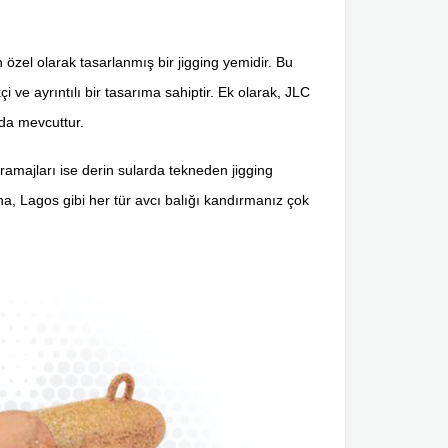
n özel olarak tasarlanmış bir jigging yemidir. Bu
i ve ayrıntılı bir tasarıma sahiptir. Ek olarak, JLC
rda mevcuttur.
gramajları ise derin sularda tekneden jigging
na, Lagos gibi her tür avcı balığı kandırmanız çok