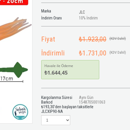
Marka
JLC
İndirim Oranı
10
%
İndirim
Fiyat
₺1.923,00
(KDV Dahil)
İndirimli
₺1.731,00
(KDV Dahil)
Havale ile Ödeme
₺1.644,45
Kargolanma Süresi
Aynı Gün
Barkod
1548705001063
₺193,30
'den başlayan taksitlerle
JLCXIP90-NA