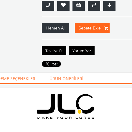
Tavsiye Et
Yorum Yaz
EME SEÇENEKLERI
ÜRÜN ÖNERILERI