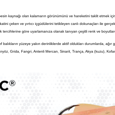
cil besin kaynağı olan kalamarın görünümünü ve hareketini taklit etmek içi
ini çeken ve yırtıcı içgüdülerini tetikleyen canlı dokunaçları ile gerçekç
balık tercihlerine göre uyarlamanıza olanak tanıyan çeşitli renk ve boyutla
 balıkların yüzeye yakın derinliklerde aktif oldukları durumlarda, ağır 
anyöz, Grida, Fangri, Antenli Mercan, Sinarit, Trança, Akya (kuzu), Kofa