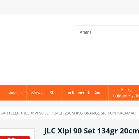
Balıkçı
Jigging
Slow Jig - SPJ
Tai Rubber - Tai Game
Outdoor Kıyafe
 SAHTELER
>
JLC XIPI 90 SET 134GR 20CM #05 ORANGE SILIKON KALAMAR
JLC Xipi 90 Set 134gr 20c