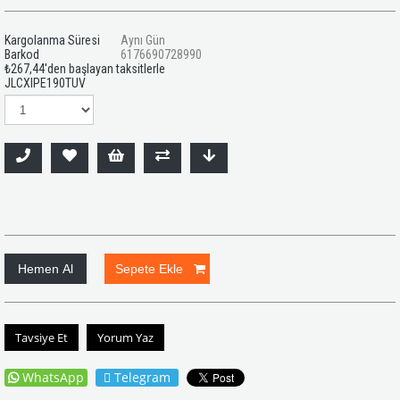
Kargolanma Süresi
Aynı Gün
Barkod
6176690728990
₺267,44
'den başlayan taksitlerle
JLCXIPE190TUV
Tavsiye Et
Yorum Yaz
WhatsApp
Telegram