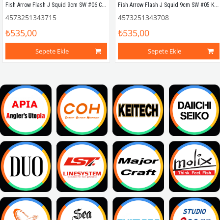
Fish Arrow Flash J Squid 9cm SW #06 Clear Dot Glow Silikon Kalamar (5 Adet)
Fish Arrow Flash J Squid 9cm SW #05 Keimura Silikon Kalamar (5 Adet)
4573251343715
4573251343708
₺535,00
₺535,00
Sepete Ekle
Sepete Ekle