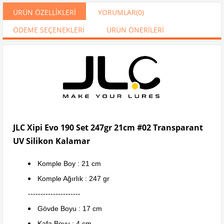
ÜRÜN ÖZELLIKLERI
YORUMLAR
(0)
ÖDEME SEÇENEKLERI
ÜRÜN ÖNERILERI
JLC Xipi Evo 190 Set 247gr 21cm #02 Transparant
UV Silikon Kalamar
Komple Boy : 21 cm
Komple Ağırlık : 247 gr
---------------------
Gövde Boyu : 17 cm
Kafa Boyu : 4 cm