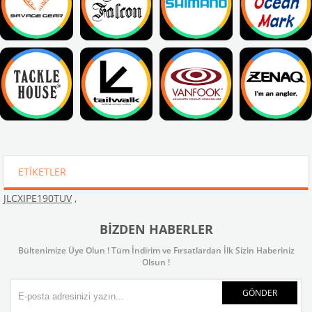
ETIKETLER
JLCXIPE190TUV
,
BIZDEN HABERLER
Bültenimize Üye Olun ! Tüm İndirim ve Fırsatlardan İlk Sizin Haberiniz
Olsun !
GÖNDER