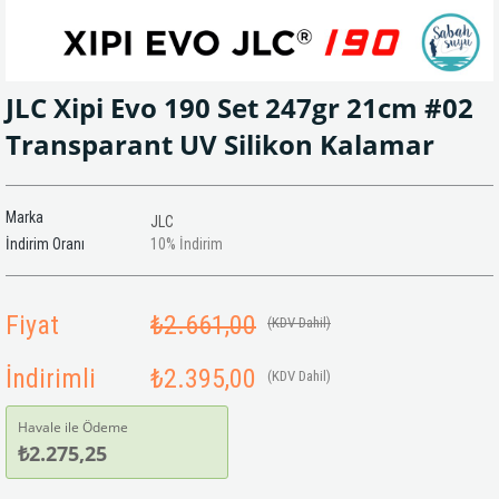
JLC Xipi Evo 190 Set 247gr 21cm #02
Transparant UV Silikon Kalamar
Marka
JLC
İndirim Oranı
10
%
İndirim
Fiyat
₺2.661,00
(KDV Dahil)
İndirimli
₺2.395,00
(KDV Dahil)
Havale ile Ödeme
₺2.275,25