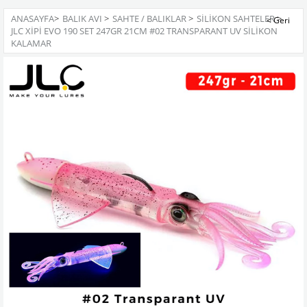
ANASAYFA
>
BALIK AVI
>
SAHTE / BALIKLAR
>
SILIKON SAHTELER
>
JLC XIPI EVO 190 SET 247GR 21CM #02 TRANSPARANT UV SILIKON
KALAMAR