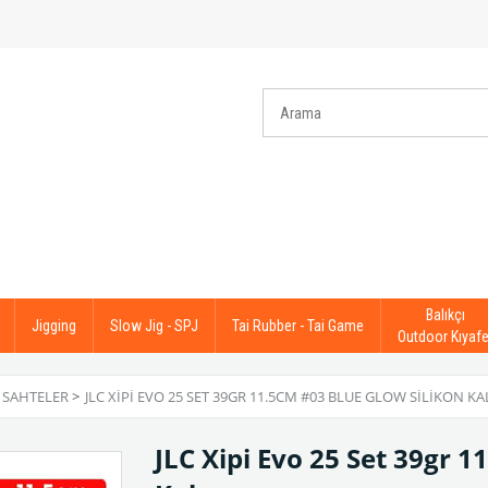
Balıkçı
Jigging
Slow Jig - SPJ
Tai Rubber - Tai Game
Outdoor Kıyafe
 SAHTELER
>
JLC XIPI EVO 25 SET 39GR 11.5CM #03 BLUE GLOW SILIKON K
JLC Xipi Evo 25 Set 39gr 1