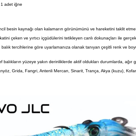
 1 adet iğne
irincil besin kaynağı olan kalamarın görünümünü ve hareketini taklit etmek
ini çeken ve yırtıcı içgüdülerini tetikleyen canlı dokunaçları ile gerçekç
 ve balık tercihlerine göre uyarlamanıza olanak tanıyan çeşitli renk ve bo
 balıkların yüzeye yakın derinliklerde aktif oldukları durumlarda, ağır 
anyöz, Grida, Fangri, Antenli Mercan, Sinarit, Trança, Akya (kuzu), Kofa