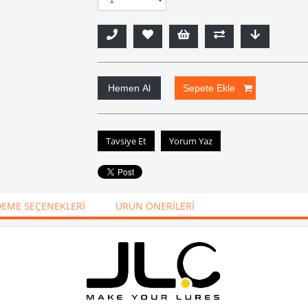
Tavsiye Et
Yorum Yaz
EME SEÇENEKLERI
ÜRÜN ÖNERILERI