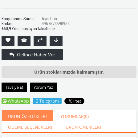
Kargolanma Süresi
Aynı Gün
Barkod
4967574590954
₺60,97
'den başlayan taksitlerle
Ürün stoklarımızda kalmamıştır.
Tavsiye Et
Yorum Yaz
WhatsApp
Telegram
ÜRÜN ÖZELLIKLERI
YORUMLAR
(0)
ÖDEME SEÇENEKLERI
ÜRÜN ÖNERILERI