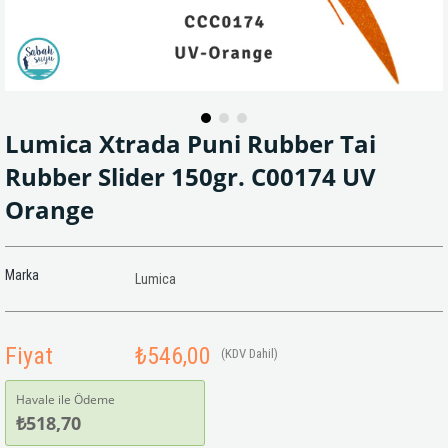
Lumica Xtrada Puni Rubber Tai
Rubber Slider 150gr. C00174 UV
Orange
Marka
Lumica
Fiyat
₺546,00
(KDV Dahil)
Havale ile Ödeme
₺518,70