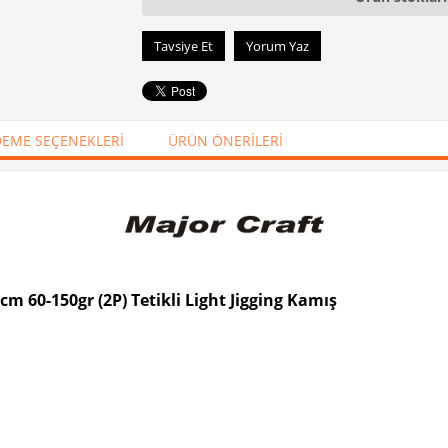
Tavsiye Et
Yorum Yaz
EME SEÇENEKLERI
ÜRÜN ÖNERILERI
m 60-150gr (2P) Tetikli Light Jigging Kamış