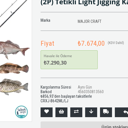
(2P) Tetikli Light Jigging 
Marka
MAJOR CRAFT
Fiyat
₺7.674,00
(KDV Dahil)
Havale ile Ödeme
₺7.290,30
Kargolanma Süresi
Aynı Gün
Barkod
4560350813560
₺856,93
'den başlayan taksitlerle
CRXJ-B642ML/LJ
Ürün stoklar