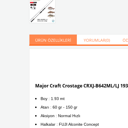
ÜRÜN ÖZELLIKLERI
YORUMLAR
(0)
ÖD
Major Craft Crostage CRXJ-B642ML/LJ 193c
Boy : 1.93 mt
Atarı : 60 gr - 150 gr
Aksiyon : Normal Hızlı
Halkalar : FUJI Alconite Concept