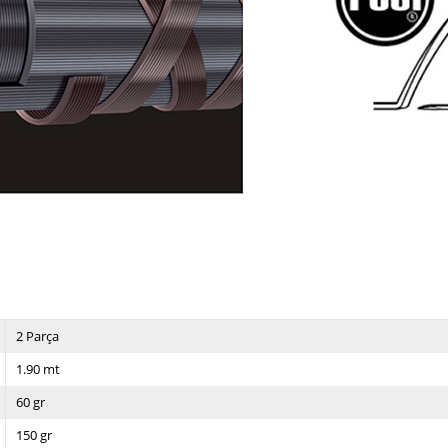
2 Parça
1.90 mt
60 gr
150 gr