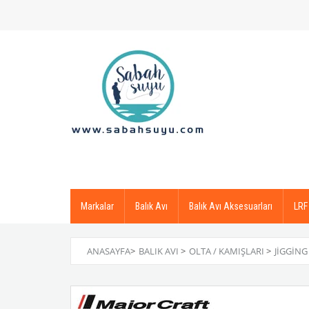
Markalar
Balık Avı
Balık Avı Aksesuarları
LRF
ANASAYFA
>
BALIK AVI
>
OLTA / KAMIŞLARI
>
JIGGING