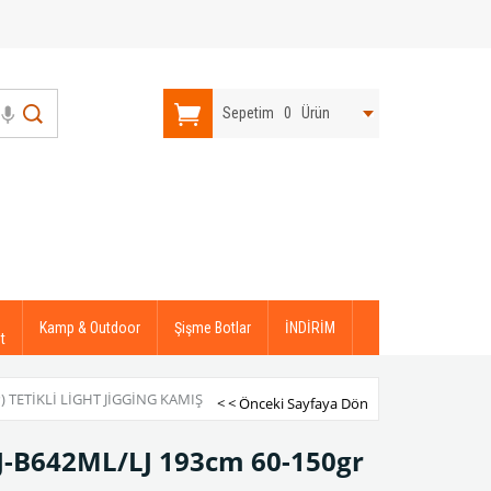
Sepetim
0
Ürün
Kamp & Outdoor
Şişme Botlar
İNDİRİM
t
 TETIKLI LIGHT JIGGING KAMIŞ
< < Önceki Sayfaya Dön
J-B642ML/LJ 193cm 60-150gr