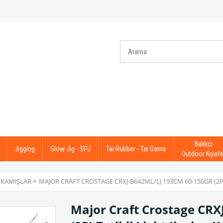
Balıkçı
Jigging
Slow Jig - SPJ
Tai Rubber - Tai Game
Outdoor Kıyafe
 KAMIŞLAR
>
MAJOR CRAFT CROSTAGE CRXJ-B642ML/LJ 193CM 60-150GR (2P)
Major Craft Crostage CRX