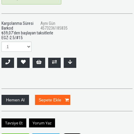
Kargolanma Süresi
Aynı Gün
Barkod
4573236185835
₺59,07
'den başlayan taksitlerle
EGZ-2.5/#15
Tavsiye Et
Yorum Yaz