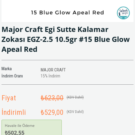
Major Craft Egi Sutte Kalamar
Zokası EGZ-2.5 10.5gr #15 Blue Glow
Apeal Red
Marka
MAJOR CRAFT
İndirim Oranı
15
%
İndirim
Fiyat
₺623,00
(KDV Dahil)
İndirimli
₺529,00
(KDV Dahil)
Havale ile Ödeme
₺502,55