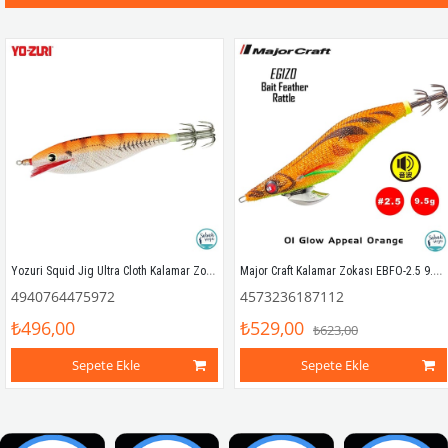
Yozuri Squid Jig Ultra Cloth Kalamar Zokası A331 M 9.0cm CL9
Major Craft Kalamar Zokası EBFO-2.5 9.5gr #01 Glow Appeal Orange
4940764475972
4573236187112
₺496,00
₺529,00
₺623,00
Sepete Ekle
Sepete Ekle