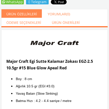
WhatsApp
Telegram
ÜRÜN ÖZELLIKLERI
YORUMLAR
(0)
ÖDEME SEÇENEKLERI
ÜRÜN ÖNERILERI
Major Craft Egi Sutte Kalamar Zokası EGZ-2.5
10.5gr #15 Blue Glow Apeal Red
Boy : 8 cm
Ağırlık 10.5 gr (EGI #3.0)
Yavaş Batan (Slow Sinking)
Batma Hızı : 4.2 - 4.4 saniye / metre