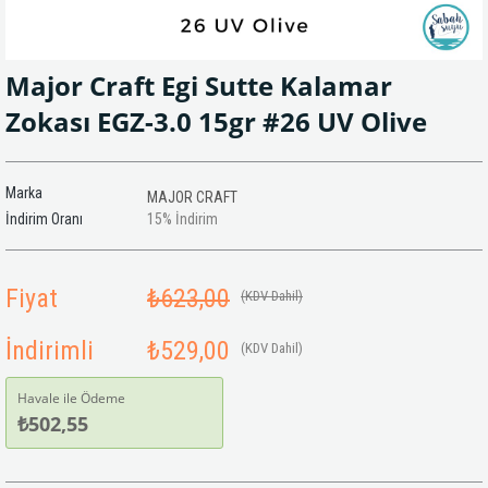
Major Craft Egi Sutte Kalamar
Zokası EGZ-3.0 15gr #26 UV Olive
Marka
MAJOR CRAFT
İndirim Oranı
15
%
İndirim
Fiyat
₺623,00
(KDV Dahil)
İndirimli
₺529,00
(KDV Dahil)
Havale ile Ödeme
₺502,55