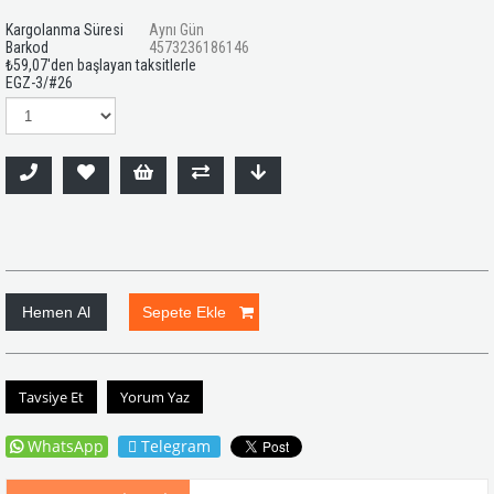
Kargolanma Süresi
Aynı Gün
Barkod
4573236186146
₺59,07
'den başlayan taksitlerle
EGZ-3/#26
Tavsiye Et
Yorum Yaz
WhatsApp
Telegram