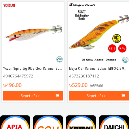
Yozuri Squid Jig Ultra Cloth Kalamar Zokası A331 M 9.0cm CL9
Major Craft Kalamar Zokası EBFO-2.5 9.5gr #01 Glow Appeal Orange
4940764475972
4573236187112
₺496,00
₺529,00
₺623,00
Sepete Ekle
Sepete Ekle