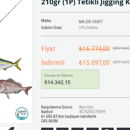
210gr (1P) Tetikli Jigging
Marka
MAJOR CRAFT
İndirim Oranı
10
%
İndirim
Fiyat
₺16.774,00
(KDV Dahil)
İndirimli
₺15.097,00
(KDV Dahil)
Havale ile Ödeme
₺14.342,15
Kargolanma Süresi
Aynı Gün
Barkod
4573236273099
₺1.685,83
'den başlayan taksitlerle
GK5-B60M