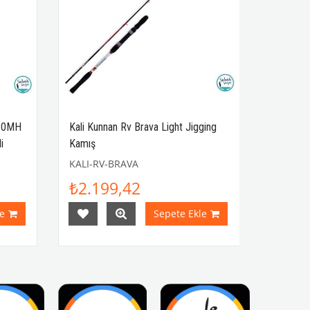
B60MH
Kali Kunnan Rv Brava Light Jigging
i
Kamış
KALI-RV-BRAVA
₺2.199,42
e
Sepete Ekle