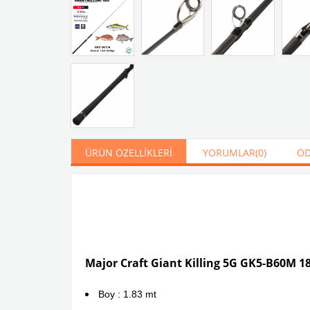
ÜRÜN ÖZELLIKLERI
YORUMLAR
(0)
ÖD
Major Craft Giant Killing 5G GK5-B60M 18
Boy : 1.83 mt