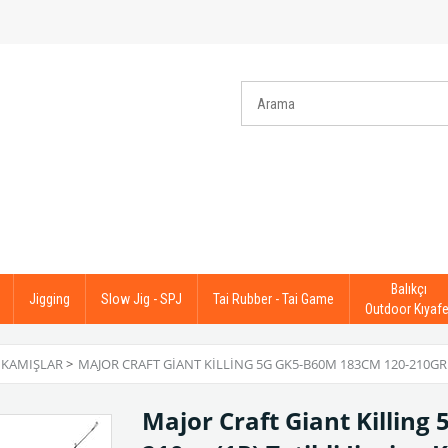
Balıkçı
Jigging
Slow Jig - SPJ
Tai Rubber - Tai Game
Outdoor Kıyafe
 KAMIŞLAR
>
MAJOR CRAFT GIANT KILLING 5G GK5-B60M 183CM 120-210GR (
Major Craft Giant Killin