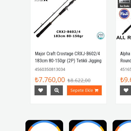
632ML
Major Craft Crostage CRXJ-B602/4
Alpha
 Max
183cm 80-150gr (2P) Tetikli Jigging
Round
Kamış
4560350813034
4516
₺7.760,00
₺9.
00
₺8.622,00
Ekle
Sepete Ekle