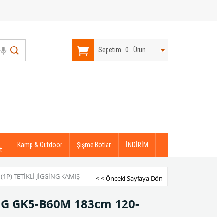
Sepetim
0
Ürün
Kamp & Outdoor
Şişme Botlar
İNDİRİM
t
1P) TETIKLI JIGGING KAMIŞ
< < Önceki Sayfaya Dön
g 5G GK5-B60M 183cm 120-