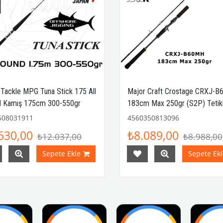
 Tackle MPG Tuna Stick 175 All
Major Craft Crostage CRXJ-
 Kamış 175cm 300-550gr
183cm Max 250gr (S2P) Tetikl
Jigging Kamış
508031911
4560350813096
630,00
₺8.089,00
₺12.037,00
₺8.988,00
Sepete Ekle
Sepete Ekl