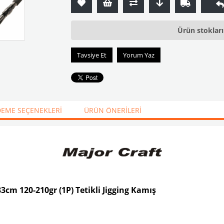
Ürün stoklar
Tavsiye Et
Yorum Yaz
EME SEÇENEKLERI
ÜRÜN ÖNERILERI
3cm 120-210gr (1P) Tetikli Jigging Kamış