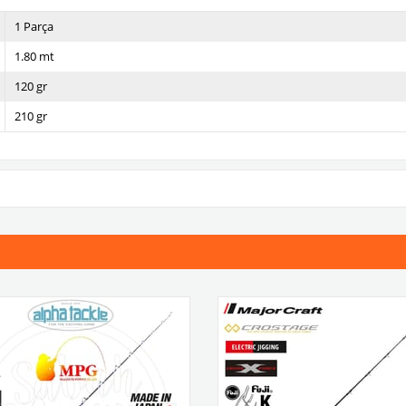
1 Parça
1.80 mt
120 gr
210 gr