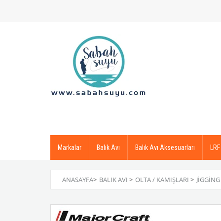
Markalar
Balık Avı
Balık Avı Aksesuarları
LRF
ANASAYFA
>
BALIK AVI
>
OLTA / KAMIŞLARI
>
JIGGING