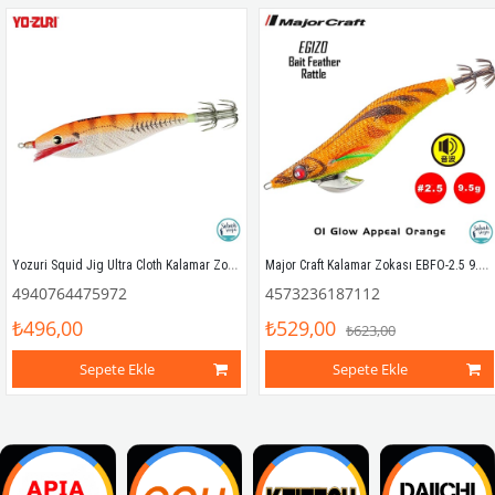
Yozuri Squid Jig Ultra Cloth Kalamar Zokası A331 M 9.0cm CL9
Major Craft Kalamar Zokası EBFO-2.5 9.5gr #01 Glow Appeal Orange
4940764475972
4573236187112
₺496,00
₺529,00
₺623,00
Sepete Ekle
Sepete Ekle