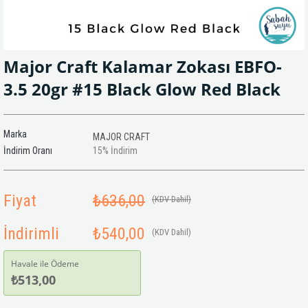
Major Craft Kalamar Zokası EBFO-
3.5 20gr #15 Black Glow Red Black
Marka
MAJOR CRAFT
İndirim Oranı
15
%
İndirim
Fiyat
₺636,00
(KDV Dahil)
İndirimli
₺540,00
(KDV Dahil)
Havale ile Ödeme
₺513,00