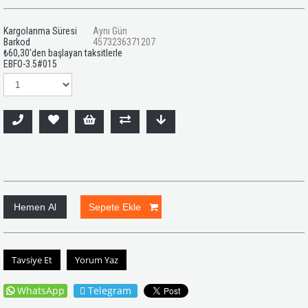
Kargolanma Süresi
Aynı Gün
Barkod
4573236371207
₺60,30
'den başlayan taksitlerle
EBFO-3.5#015
Tavsiye Et
Yorum Yaz
WhatsApp
Telegram