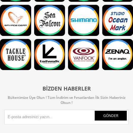
BIZDEN HABERLER
Bültenimize Üye Olun ! Tüm İndirim ve Fırsatlardan İlk Sizin Haberiniz
Olsun !
GÖNDER