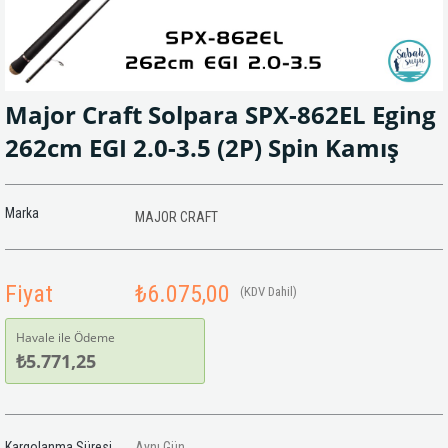
Major Craft Solpara SPX-862EL Eging
262cm EGI 2.0-3.5 (2P) Spin Kamış
Marka
MAJOR CRAFT
Fiyat
₺6.075,00
(KDV Dahil)
Havale ile Ödeme
₺5.771,25
Kargolanma Süresi
Aynı Gün