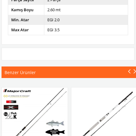
Kamış Boyu
2.60 mt
Min. Atar
EGI 2.0
Max Atar
EGI 3.5
Benzer Ürünler