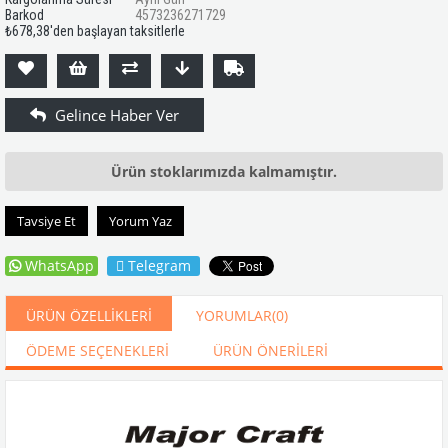
Barkod
4573236271729
₺678,38
'den başlayan taksitlerle
Ürün stoklarımızda kalmamıştır.
Tavsiye Et
Yorum Yaz
WhatsApp
Telegram
ÜRÜN ÖZELLIKLERI
YORUMLAR
(0)
ÖDEME SEÇENEKLERI
ÜRÜN ÖNERILERI