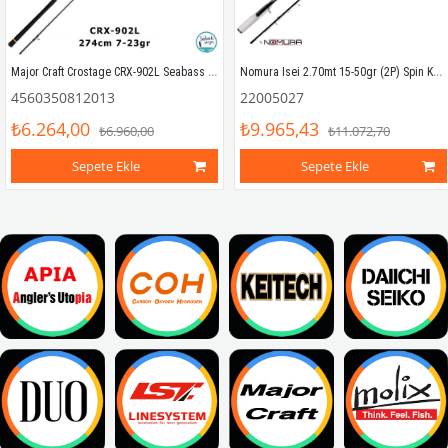
Major Craft Crostage CRX-902L Seabass 274cm 7-23gr (2P) Spin Kamış
Nomura Isei 2.70mt 15-50gr (2P) Spin Kamış
4560350812013
22005027
₺6.264,00
₺9.965,43
₺6.960,00
₺11.072,70
Sepete Ekle
Sepete Ekle