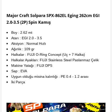
Major Craft Solpara SPX-862EL Eging 262cm EGI
2.0-3.5 (2P) Spin Kamış
Boy : 2.62 mt
Atarı : EGI 2.0 - 3.5
Aksiyon : Normal Hızlı
Ağırlık : 109 gr
Halkalar : FUJI O-Ring Concept (Uç + 7 Halka)
Halkalar Ayakları: FUJI Stainless Steel Paslanmaz Çelik
Makine Yatağı : FUJI DPS
Sap : EVA
Uygun olduğu misina kalınlığı : PE 0.4 - 1.2 arası
İki Parça