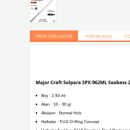
ÜRÜN ÖZELLIKLERI
YORUMLAR
(0)
ÖD
Major Craft Solpara SPX-962ML Seabass 2
Boy : 2.93 mt
Atarı : 10 - 30 gr
Aksiyon : Normal Hızlı
Halkalar : FUJI O-Ring Concept