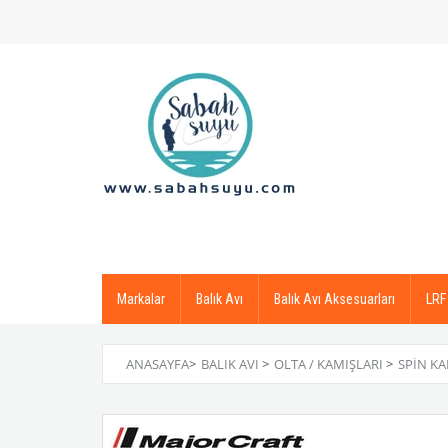
Markalar
Balık Avı
Balık Avı Aksesuarları
LRF
ANASAYFA
>
BALIK AVI
>
OLTA / KAMIŞLARI
>
SPIN K