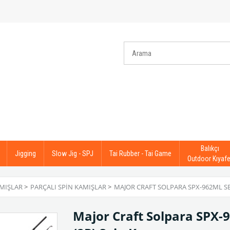
Balıkçı
Jigging
Slow Jig - SPJ
Tai Rubber - Tai Game
Outdoor Kıyafe
AMIŞLAR
>
PARÇALI SPIN KAMIŞLAR
>
MAJOR CRAFT SOLPARA SPX-962ML SE
Major Craft Solpara SPX