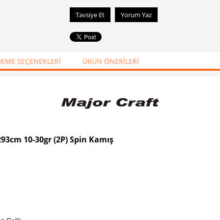
Tavsiye Et
Yorum Yaz
EME SEÇENEKLERI
ÜRÜN ÖNERILERI
93cm 10-30gr (2P) Spin Kamış