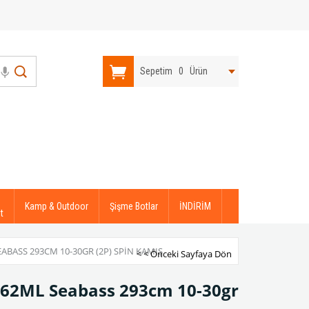
Sepetim
0
Ürün
Kamp & Outdoor
Şişme Botlar
İNDİRİM
t
ABASS 293CM 10-30GR (2P) SPIN KAMIŞ
< < Önceki Sayfaya Dön
-962ML Seabass 293cm 10-30gr