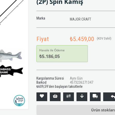
(2P) Spin Kamış
Marka
MAJOR CRAFT
Fiyat
₺5.459,00
(KDV Dahil)
Havale ile Ödeme
₺5.186,05
Kargolanma Süresi
Aynı Gün
Barkod
4573236271347
₺609,59
'den başlayan taksitlerle
Ürün stoklar