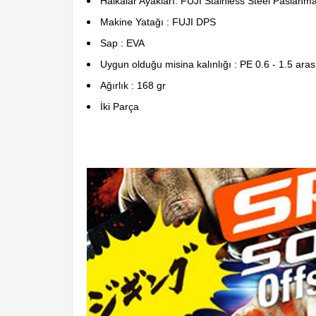
Halkalar Ayakları: FUJI Stainless Steel Paslanma
Makine Yatağı : FUJI DPS
Sap : EVA
Uygun olduğu misina kalınlığı : PE 0.6 - 1.5 aras
Ağırlık : 168 gr
İki Parça