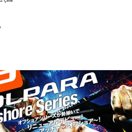
z Çelik
ı