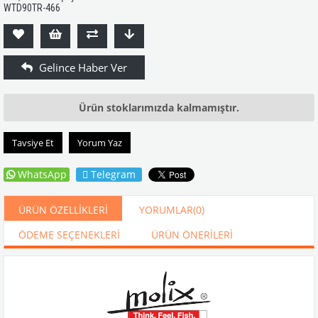
WTD90TR-466
Ürün stoklarımızda kalmamıştır.
Tavsiye Et
Yorum Yaz
WhatsApp
Telegram
ÜRÜN ÖZELLIKLERI
YORUMLAR
(0)
ÖDEME SEÇENEKLERI
ÜRÜN ÖNERILERI