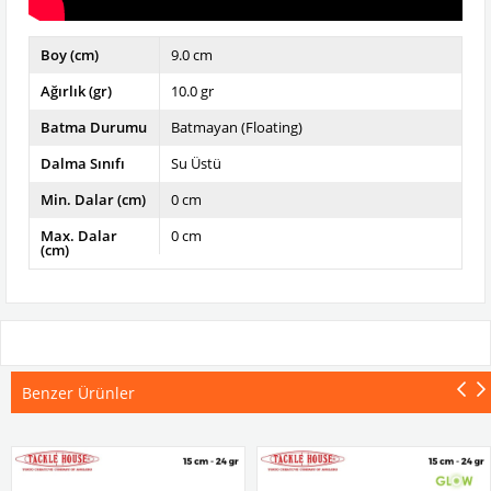
Boy (cm)
9.0 cm
Ağırlık (gr)
10.0 gr
Batma Durumu
Batmayan (Floating)
Dalma Sınıfı
Su Üstü
Min. Dalar (cm)
0 cm
Max. Dalar
0 cm
(cm)
Benzer Ürünler