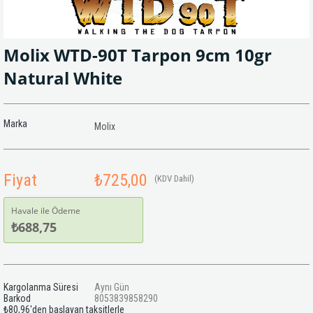
Molix WTD-90T Tarpon 9cm 10gr
Natural White
Marka
Molix
Fiyat
₺725,00
(KDV Dahil)
Havale ile Ödeme
₺688,75
Kargolanma Süresi
Aynı Gün
Barkod
8053839858290
₺80,96
'den başlayan taksitlerle