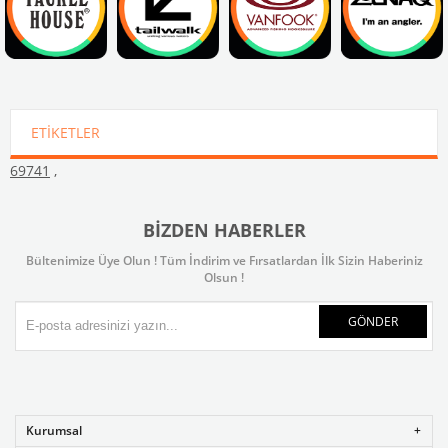
ETIKETLER
69741
,
BIZDEN HABERLER
Bültenimize Üye Olun ! Tüm İndirim ve Fırsatlardan İlk Sizin Haberiniz
Olsun !
GÖNDER
Kurumsal