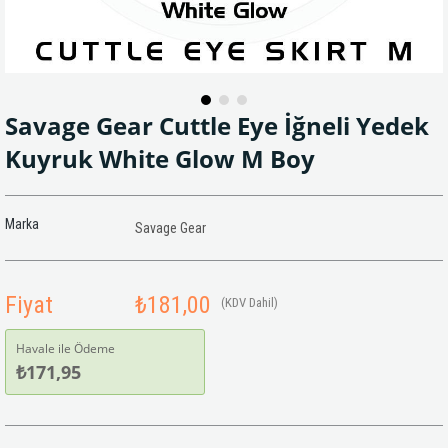
Savage Gear Cuttle Eye İğneli Yedek
Kuyruk White Glow M Boy
Marka
Savage Gear
Fiyat
₺181,00
(KDV Dahil)
Havale ile Ödeme
₺171,95