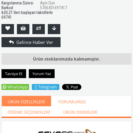
Kargolanma Süresi
Aynı Gün
Barkod
5706301697417
₺20,21
'den başlayan taksitlerle
69741
Ürün stoklarımızda kalmamıştır.
Tavsiye Et
Yorum Yaz
WhatsApp
Telegram
ÜRÜN ÖZELLIKLERI
YORUMLAR
(0)
ÖDEME SEÇENEKLERI
ÜRÜN ÖNERILERI