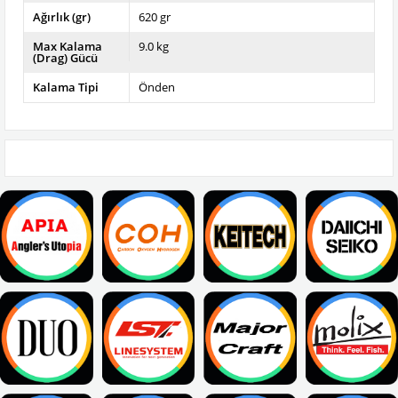
Ağırlık (gr)
620 gr
Max Kalama
9.0 kg
(Drag) Gücü
Kalama Tipi
Önden