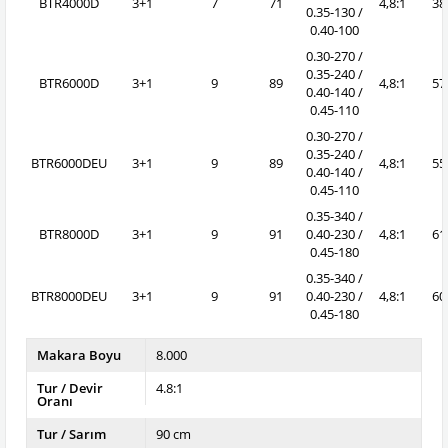
BTR4000D
3+1
7
71
4,8:1
38
0.35-130 /
0.40-100
0.30-270 /
0.35-240 /
BTR6000D
3+1
9
89
4,8:1
57
0.40-140 /
0.45-110
0.30-270 /
0.35-240 /
BTR6000DEU
3+1
9
89
4,8:1
55
0.40-140 /
0.45-110
0.35-340 /
BTR8000D
3+1
9
91
0.40-230 /
4,8:1
61
0.45-180
0.35-340 /
BTR8000DEU
3+1
9
91
0.40-230 /
4,8:1
60
0.45-180
Makara Boyu
8.000
Tur / Devir
4.8:1
Oranı
Tur / Sarım
90 cm