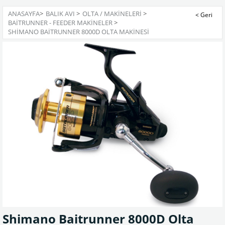
ANASAYFA
>
BALIK AVI
>
OLTA / MAKINELERI
>
BAITRUNNER - FEEDER MAKINELER
>
SHIMANO BAITRUNNER 8000D OLTA MAKINESI
Shimano Baitrunner 8000D Olta