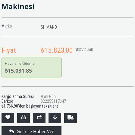
Makinesi
Marka
SHIMANO
Fiyat
₺15.823,00
(KDV Dahil)
Havale ile Ödeme
₺15.031,85
Kargolanma Süresi
Aynı Gün
Barkod
022255117647
₺1.766,90
'den başlayan taksitlerle