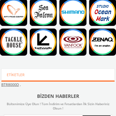
ETIKETLER
BTR8000D
,
BIZDEN HABERLER
Bültenimize Üye Olun ! Tüm İndirim ve Fırsatlardan İlk Sizin Haberiniz
Olsun !