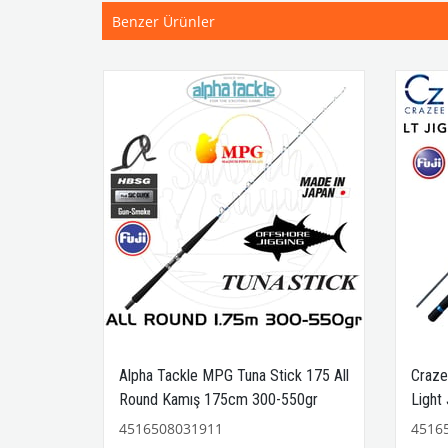
Benzer Ürünler
J-B602/4
Alpha Tackle MPG Tuna Stick 175 All
Craze
i Jigging
Round Kamış 175cm 300-550gr
Light
160gr
4516508031911
4516