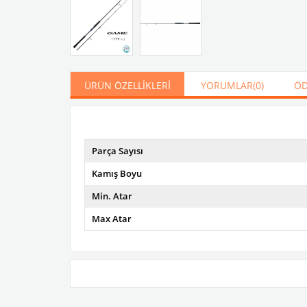
ÜRÜN ÖZELLIKLERI
YORUMLAR
(0)
ÖD
Parça Sayısı
Kamış Boyu
Min. Atar
Max Atar