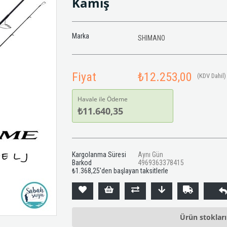
Kamış
Marka
SHIMANO
Fiyat
₺12.253,00
(KDV Dahil)
Havale ile Ödeme
₺11.640,35
Kargolanma Süresi
Aynı Gün
Barkod
4969363378415
₺1.368,25
'den başlayan taksitlerle
Ürün stoklar