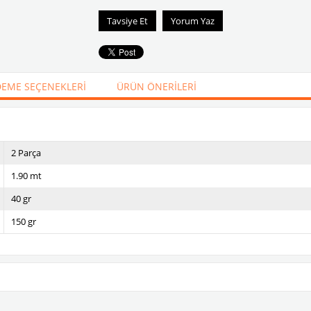
Tavsiye Et
Yorum Yaz
EME SEÇENEKLERI
ÜRÜN ÖNERILERI
2 Parça
1.90 mt
40 gr
150 gr