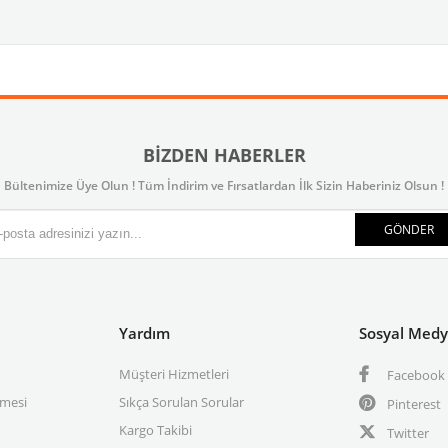
BIZDEN HABERLER
Bültenimize Üye Olun ! Tüm İndirim ve Fırsatlardan İlk Sizin Haberiniz Olsun !
GÖNDER
Yardım
Sosyal Med
Müşteri Hizmetleri
Facebook
şmesi
Sıkça Sorulan Sorular
Pinterest
Kargo Takibi
Twitter