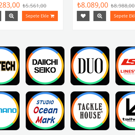
283,00
₺8.089,00
₺5.561,00
₺8.988,00
Sepete Ekle
Sepete Ekl