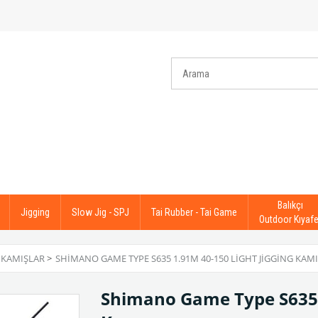
Balıkçı
Jigging
Slow Jig - SPJ
Tai Rubber - Tai Game
Outdoor Kıyafe
 KAMIŞLAR
>
SHIMANO GAME TYPE S635 1.91M 40-150 LIGHT JIGGING KAM
Shimano Game Type S635 1