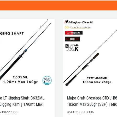
e LT Jigging Shaft C632ML
Major Craft Crostage CRXJ-
 Jigging Kamış 1.90mt Max
183cm Max 250gr (S2P) Tetikl
Jigging Kamış
508695588
4560350813096