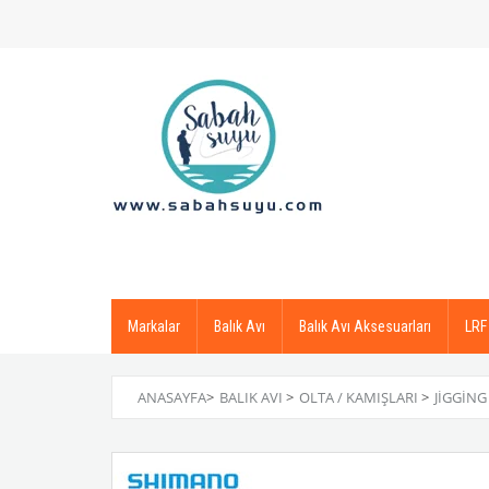
Markalar
Balık Avı
Balık Avı Aksesuarları
LRF
ANASAYFA
>
BALIK AVI
>
OLTA / KAMIŞLARI
>
JIGGING