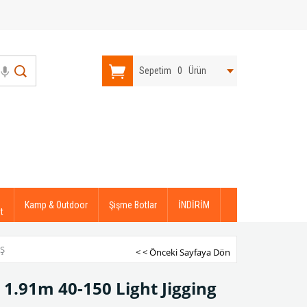
Sepetim
0
Ürün
Kamp & Outdoor
Şişme Botlar
İNDİRİM
t
IŞ
< < Önceki Sayfaya Dön
.91m 40-150 Light Jigging