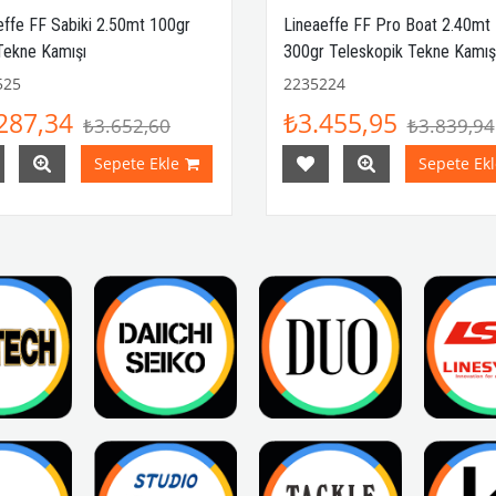
effe FF Sabiki 2.50mt 100gr
Lineaeffe FF Pro Boat 2.40mt
Tekne Kamışı
300gr Teleskopik Tekne Kamış
525
2235224
287,34
₺3.455,95
₺3.652,60
₺3.839,94
Sepete Ekle
Sepete Ekl