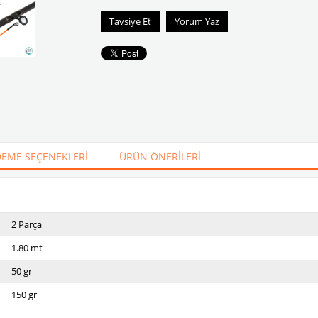
Tavsiye Et
Yorum Yaz
EME SEÇENEKLERI
ÜRÜN ÖNERILERI
2 Parça
1.80 mt
50 gr
150 gr