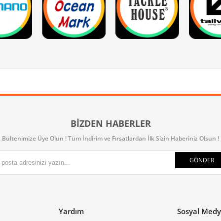
BIZDEN HABERLER
Bültenimize Üye Olun ! Tüm İndirim ve Fırsatlardan İlk Sizin Haberiniz Olsun !
GÖNDER
Yardım
Sosyal Med