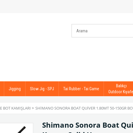
Balıkçı
Jigging
Slow Jig - SPJ
Tai Rubber - Tai Game
Outdoor Kıyafe
E BOT KAMIŞLARI
>
SHIMANO SONORA BOAT QUIVER 1.80MT 50-150GR BOT
Shimano Sonora Boat Qui