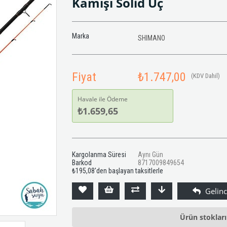
Kamışı Solid Uç
Marka
SHIMANO
Fiyat
₺1.747,00
(KDV Dahil)
Havale ile Ödeme
₺1.659,65
Kargolanma Süresi
Aynı Gün
Barkod
8717009849654
₺195,08
'den başlayan taksitlerle
Ürün stoklar