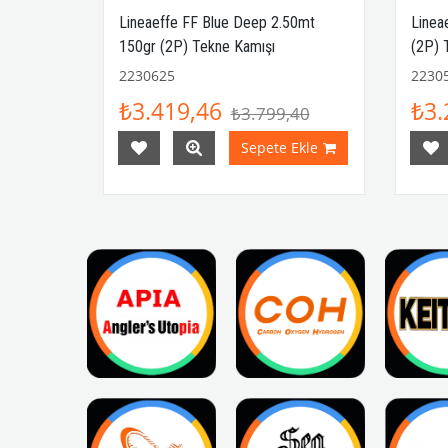
e 2.10mt
Lineaeffe FF Blue Deep 2.50mt
Linea
mışı
150gr (2P) Tekne Kamışı
(2P) 
2230625
2230
₺3.419,46
₺3.
₺3.799,40
Ekle
Sepete Ekle