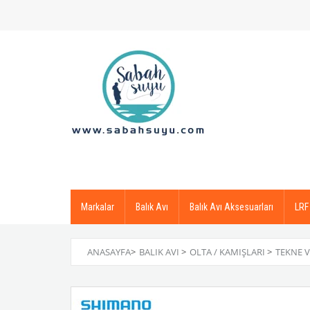
Markalar
Balık Avı
Balık Avı Aksesuarları
LRF
ANASAYFA
>
BALIK AVI
>
OLTA / KAMIŞLARI
>
TEKNE V