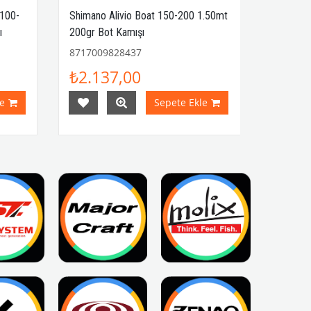
 100-
Shimano Alivio Boat 150-200 1.50mt
ı
200gr Bot Kamışı
8717009828437
₺2.137,00
e
Sepete Ekle