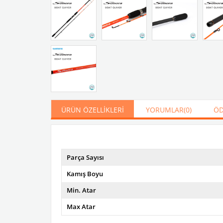
ÜRÜN ÖZELLIKLERI
YORUMLAR
(0)
ÖD
Parça Sayısı
Kamış Boyu
Min. Atar
Max Atar