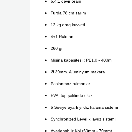
6.4:1 devir oranı
Turda 78 cm sarım
12 kg drag kuvveti
4+1 Rulman
260 gr
Misina kapasitesi : PE1.0 - 400m
Ø 39mm. Alüminyum makara
Paslanmaz rulmanlar
EVA, top şeklinde elcik
6 Seviye ayarlı yıldız kalama sistemi
Synchronized Level kılavuz sistemi
Ayarlanabilir Kol (60mm - 70mm)