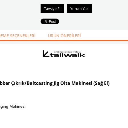
Tavsiye Et
Yorum Yaz
EME SEÇENEKLERI
ÜRÜN ÖNERILERI
er Çıkrık/Baitcasting Jig Olta Makinesi (Sağ El)
Jiging Makinesi