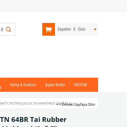
Sepetim
0
Ürün
Kamp & Outdoor
Şişme Botlar
İNDİRİM
t
AITCASTING JIG OLTA MAKINESI (SAĞ EL)
< < Önceki Sayfaya Dön
VTN 64BR Tai Rubber