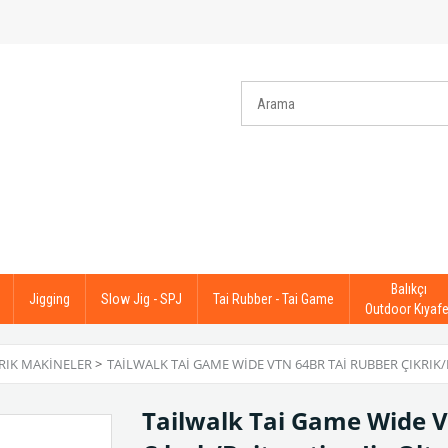
Balıkçı
Jigging
Slow Jig - SPJ
Tai Rubber - Tai Game
Outdoor Kıyafe
KRIK MAKINELER
>
TAILWALK TAI GAME WIDE VTN 64BR TAI RUBBER ÇIKRIK/B
Tailwalk Tai Game Wide 