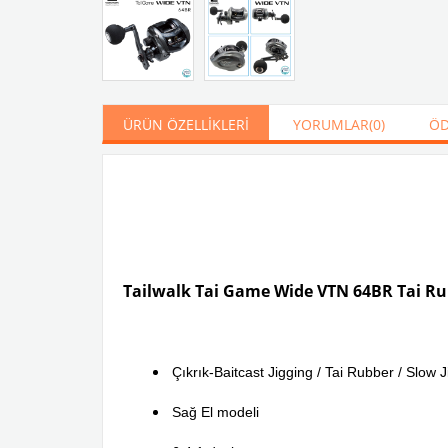
ÜRÜN ÖZELLIKLERI
YORUMLAR
(0)
ÖD
Tailwalk Tai Game Wide VTN 64BR Tai Rubb
Çıkrık-Baitcast Jigging / Tai Rubber / Slow 
Sağ El modeli