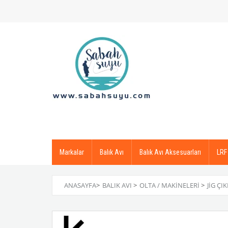
Markalar
Balık Avı
Balık Avı Aksesuarları
LRF
ANASAYFA
>
BALIK AVI
>
OLTA / MAKINELERI
>
JIG ÇI