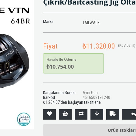
Çıkrık/Baitcasting Jig Olt
Marka
TAILWALK
Fiyat
₺11.320,00
(KDV Dahil)
Havale ile Ödeme
₺10.754,00
Kargolanma Süresi
Aynı Gün
Barkod
4516508191240
₺1.264,07
'den başlayan taksitlerle
Ürün stoklar