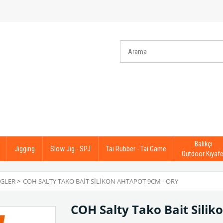
Balıkçı
Jigging
Slow Jig - SPJ
Tai Rubber - Tai Game
Outdoor Kıyafe
IGLER
>
COH SALTY TAKO BAIT SILIKON AHTAPOT 9CM - ORY
COH Salty Tako Bait Sili