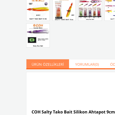
ÜRÜN ÖZELLIKLERI
YORUMLAR
(0)
ÖD
COH Salty Tako Bait Silikon Ahtapot 9cm