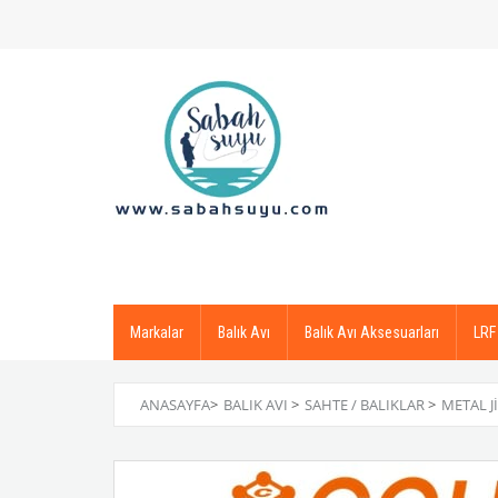
Markalar
Balık Avı
Balık Avı Aksesuarları
LRF
ANASAYFA
>
BALIK AVI
>
SAHTE / BALIKLAR
>
METAL J