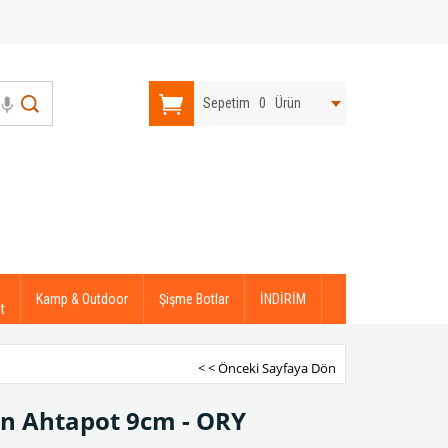
Sepetim
0
Ürün
Kamp & Outdoor
Şişme Botlar
İNDİRİM
t
< < Önceki Sayfaya Dön
kon Ahtapot 9cm - ORY