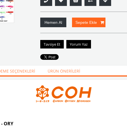
Tavsiye Et
Yorum Yaz
EME SEÇENEKLERI
ÜRÜN ÖNERILERI
 - ORY