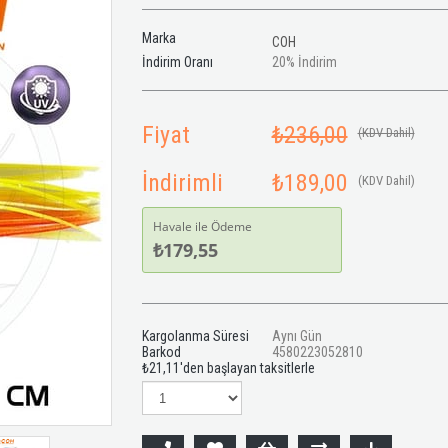
Marka
COH
İndirim Oranı
20
%
İndirim
Fiyat
₺236,00
(KDV Dahil)
İndirimli
₺189,00
(KDV Dahil)
Havale ile Ödeme
₺179,55
Kargolanma Süresi
Aynı Gün
Barkod
4580223052810
₺21,11
'den başlayan taksitlerle